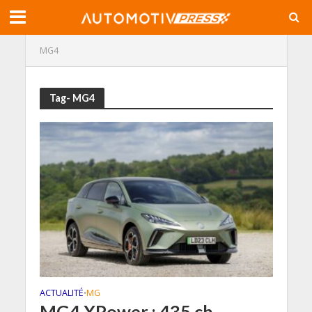
MG4
Tag- MG4
ACTUALITÉ
MG
•
MG4 XPower : 435 ch