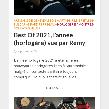
ARTISANS DE GENÈVE
ASTON MARTIN
B.R.M.
BREITLING
•
•
•
•
BULGARI
GIRARD PERREGAUX
HORLOGERIE / MONTRES
•
•
•
ROLEX
TAG HEUER
•
Best Of 2021, l’année
(horlogère) vue par Rémy
2 janvier 2022
L’année horlogère 2021 a été riche en
nouveautés horlogères liées à l’automobile
malgré un contexte sanitaire toujours
compliqué. De quoi satisfaire tous les...
LIRE LA SUITE