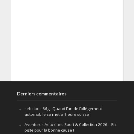
Derniers commentaires
seb
dans
66g : Quand l’art de l’allègement
automobile se met à l’heure suisse
Aventures Auto
dans
Sport & Collection 2026 – En
piste pour la bonne cause !