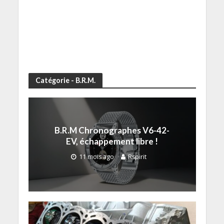
Catégorie - B.R.M.
B.R.M Chronographes V6-42-
EV, échappement libre !
11 mois ago
Rspirit