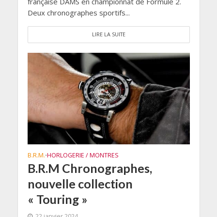
française DAMS en championnat de Formule 2.
Deux chronographes sportifs...
LIRE LA SUITE
B.R.M.
HORLOGERIE / MONTRES
•
B.R.M Chronographes,
nouvelle collection
« Touring »
22 janvier 2024