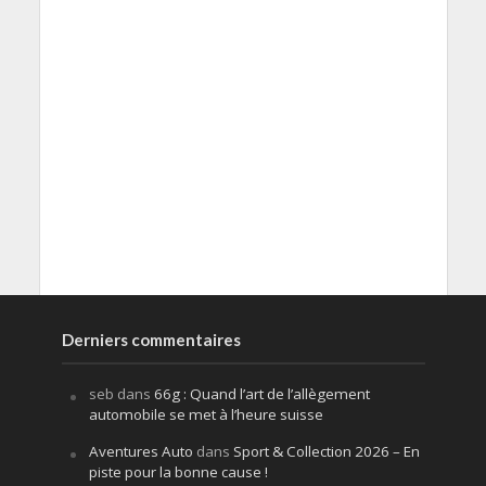
Derniers commentaires
seb
dans
66g : Quand l’art de l’allègement
automobile se met à l’heure suisse
Aventures Auto
dans
Sport & Collection 2026 – En
piste pour la bonne cause !