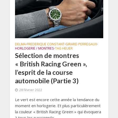
DELMA
FREDERIQUE CONSTANT
GIRARD PERREGAUX
•
•
•
HORLOGERIE / MONTRES
TAG HEUER
•
Sélection de montres
« British Racing Green »,
l’esprit de la course
automobile (Partie 3)
28 février 2022
Le vert est encore cette année la tendance du
moment en horlogerie. Et plus particulièrement
la couleur « British Racing Green » qui évoquera
à tous les passionnés...