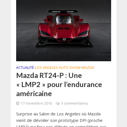
ACTUALITÉ
LOS ANGELES AUTO SHOW
MAZDA
•
•
Mazda RT24-P : Une
« LMP2 » pour l’endurance
américaine
17 novembre 2016
3 commentaires
Surprise au Salon de Los Angeles où Mazda
vient de dévoiler son prototype DPi (proche
LMP2) qui fera ses débuts en compétition aux