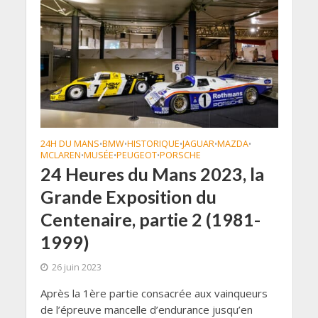
24H DU MANS
BMW
HISTORIQUE
JAGUAR
MAZDA
•
•
•
•
•
MCLAREN
MUSÉE
PEUGEOT
PORSCHE
•
•
•
24 Heures du Mans 2023, la
Grande Exposition du
Centenaire, partie 2 (1981-
1999)
26 juin 2023
Après la 1ère partie consacrée aux vainqueurs
de l’épreuve mancelle d’endurance jusqu’en