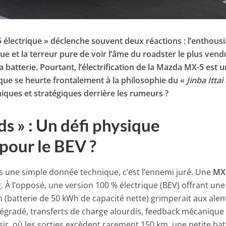
 électrique » déclenche souvent deux réactions : l’enthou
ue et la terreur pure de voir l’âme du roadster le plus vend
la batterie. Pourtant, l’électrification de la Mazda MX-5 est 
que se heurte frontalement à la philosophie du «
Jinba Ittai
niques et stratégiques derrière les rumeurs ?
ds » : Un défi physique
pour le BEV ?
pas une simple donnée technique, c’est l’ennemi juré. Une
MX
. À l’opposé, une version 100 % électrique (BEV) offrant une
(batterie de 50 kWh de capacité nette) grimperait aux ale
 dégradé, transferts de charge alourdis, feedback mécanique
sir, où les sorties excèdent rarement 150 km, une petite bat