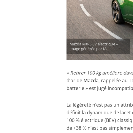
Mazda MX-5 EV électrique –
image générée par IA
« Retirer 100 kg améliore da
d’or de
Mazda
, rappelée au 
batterie » est jugé incompati
La légèreté n’est pas un attr
définit la dynamique de lacet 
100 % électrique (BEV) class
de +38 % n’est pas simplemen