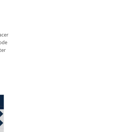
acer
rode
ter