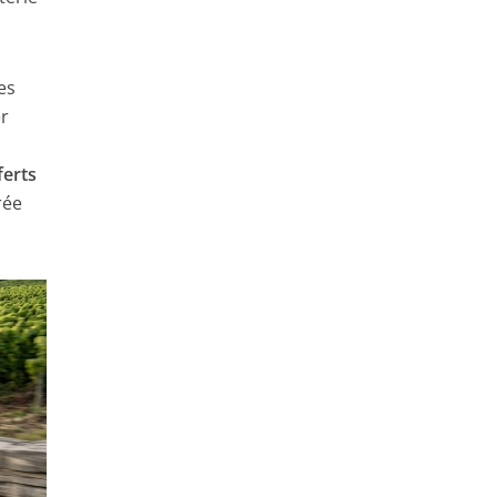
es
er
ferts
rée