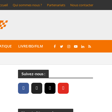
ccueil
Qui sommes nous ?
Partenariats
Nous contacter
ATIQUE
LIVRE/BD/FILM
Suivez-nous :