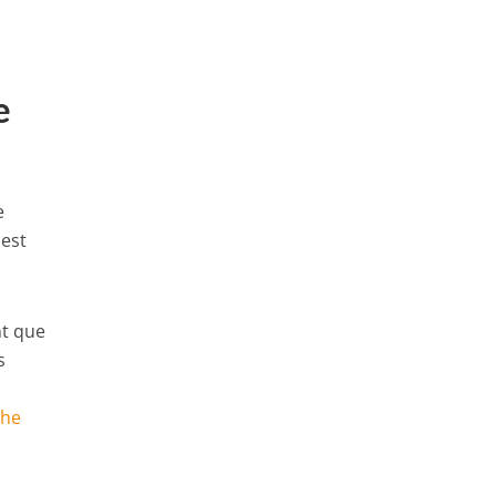
e
e
 est
nt que
s
che