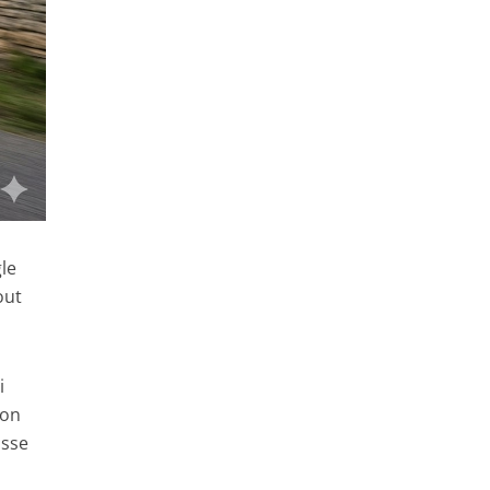
le
out
i
ion
asse