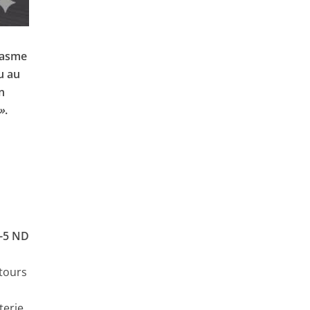
siasme
u au
un
 »
.
-5 ND
ntours
terie