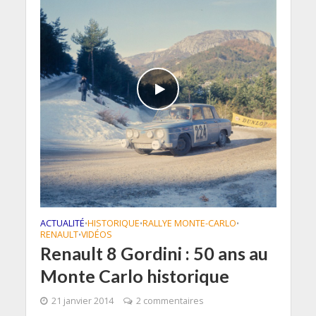
ACTUALITÉ
HISTORIQUE
RALLYE MONTE-CARLO
•
•
•
RENAULT
VIDÉOS
•
Renault 8 Gordini : 50 ans au
Monte Carlo historique
21 janvier 2014
2 commentaires