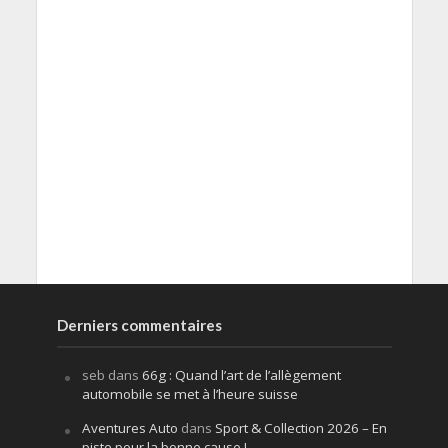
Derniers commentaires
seb
dans
66g : Quand l’art de l’allègement
automobile se met à l’heure suisse
Aventures Auto
dans
Sport & Collection 2026 – En
piste pour la bonne cause !