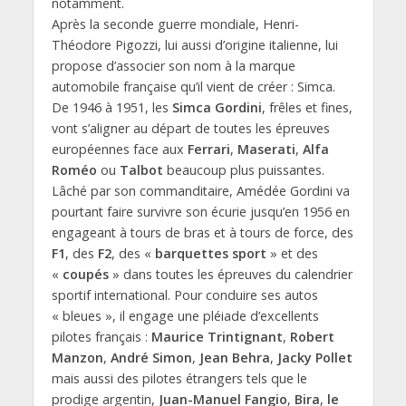
notamment.
Après la seconde guerre mondiale, Henri-
Théodore Pigozzi, lui aussi d’origine italienne, lui
propose d’associer son nom à la marque
automobile française qu’il vient de créer : Simca.
De 1946 à 1951, les
Simca Gordini
, frêles et fines,
vont s’aligner au départ de toutes les épreuves
européennes face aux
Ferrari
,
Maserati
,
Alfa
Roméo
ou
Talbot
beaucoup plus puissantes.
Lâché par son commanditaire, Amédée Gordini va
pourtant faire survivre son écurie jusqu’en 1956 en
engageant à tours de bras et à tours de force, des
F1
, des
F2
, des «
barquettes sport
» et des
«
coupés
» dans toutes les épreuves du calendrier
sportif international. Pour conduire ses autos
« bleues », il engage une pléiade d’excellents
pilotes français :
Maurice Trintignant
,
Robert
Manzon
,
André Simon
,
Jean Behra
,
Jacky Pollet
mais aussi des pilotes étrangers tels que le
prodige argentin,
Juan-Manuel Fangio
,
Bira
,
le