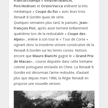
Francorchamps
»
Vinatier/Bianchi
,
Piot/Andruet
et
Orsini/Vacca
enlèvent la très
médiatique «
Coupe du Roi
» avec leurs trois
Renault 8 Gordini quasi de série.
Quelques semaines plus tard, le parisien,
Jean-
François Piot
, après avoir terminé brillamment
quatrième lors de la redoutable «
Coupe des
Alpes
« , enlève à son tour le « Tour de Corse »
signant donc la troisième victoire consécutive de la
Renault 8 Gordini sur les terres corses. Notons
encore que
Mauro Bianchi
gagne le «
Grand Prix
de Macao
« , course disputée dans cette lointaine
colonie portugaise enclavée en Chine. La Renault 8
Gordini est désormais l’arme redoutée, d’autant
plus que depuis mars 1966, la Régie Renault en
propose une nouvelle version.