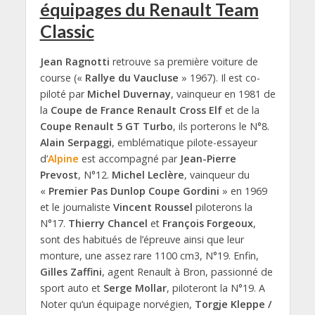
équipages du Renault Team
Classic
Jean Ragnotti
retrouve sa première voiture de
course («
Rallye du Vaucluse
» 1967). Il est co-
piloté par
Michel Duvernay
, vainqueur en 1981 de
la
Coupe de France Renault Cross Elf
et de la
Coupe Renault 5 GT Turbo
, ils porterons le N°8.
Alain Serpaggi
, emblématique pilote-essayeur
d’
Alpine
est accompagné par
Jean-Pierre
Prevost
, N°12.
Michel Leclère
, vainqueur du
«
Premier Pas Dunlop Coupe Gordini
» en 1969
et le journaliste
Vincent Roussel
piloterons la
N°17.
Thierry Chancel
et
François Forgeoux
,
sont des habitués de l’épreuve ainsi que leur
monture, une assez rare 1100 cm3, N°19. Enfin,
Gilles Zaffini
, agent Renault à Bron, passionné de
sport auto et
Serge Mollar
, piloteront la N°19. A
Noter qu’un équipage norvégien,
Torgje Kleppe /