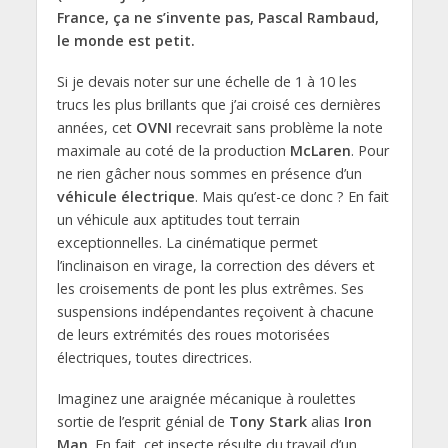
France, ça ne s’invente pas, Pascal Rambaud,
le monde est petit.
Si je devais noter sur une échelle de 1 à 10 les
trucs les plus brillants que j’ai croisé ces dernières
années, cet
OVNI
recevrait sans problème la note
maximale au coté de la production
McLaren
. Pour
ne rien gâcher nous sommes en présence d’un
véhicule électrique
. Mais qu’est-ce donc ? En fait
un véhicule aux aptitudes tout terrain
exceptionnelles. La cinématique permet
l’inclinaison en virage, la correction des dévers et
les croisements de pont les plus extrêmes. Ses
suspensions indépendantes reçoivent à chacune
de leurs extrémités des roues motorisées
électriques, toutes directrices.
Imaginez une araignée mécanique à roulettes
sortie de l’esprit génial de
Tony Stark
alias
Iron
Man
. En fait, cet insecte résulte du travail d’un