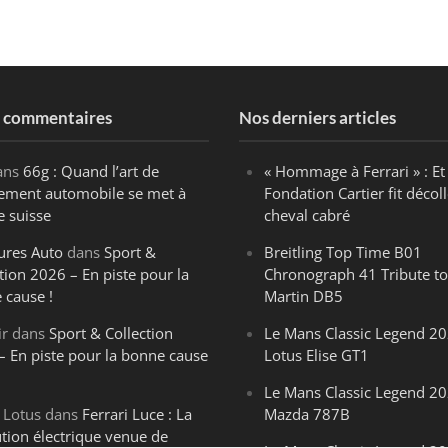
s commentaires
Nos derniers articles
ans
66g : Quand l’art de
« Hommage à Ferrari » : Et 
ègement automobile se met à
Fondation Cartier fit décoll
e suisse
cheval cabré
ures Auto
dans
Sport &
Breitling Top Time B01
tion 2026 – En piste pour la
Chronograph 41 Tribute to
 cause !
Martin DB5
ir
dans
Sport & Collection
Le Mans Classic Legend 20
– En piste pour la bonne cause
Lotus Elise GT1
Le Mans Classic Legend 20
 Lotus
dans
Ferrari Luce : La
Mazda 787B
ution électrique venue de