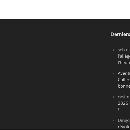
Dernier
seb
d
l’all
l’heur
Avent
Collec
bonne
casim
2026 
!
Dingo
révol