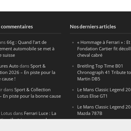
s commentaires
Nos derniers articles
ans
66g : Quand l’art de
« Hommage à Ferrari » : Et 
ègement automobile se met à
Fondation Cartier fit décoll
e suisse
cheval cabré
ures Auto
dans
Sport &
Breitling Top Time B01
tion 2026 – En piste pour la
Chronograph 41 Tribute to
 cause !
Martin DB5
ir
dans
Sport & Collection
Le Mans Classic Legend 20
– En piste pour la bonne cause
Lotus Elise GT1
Le Mans Classic Legend 20
 Lotus
dans
Ferrari Luce : La
Mazda 787B
ution électrique venue de
Le Mans Classic Legend 20
ello
Aston Martin DBR1-2