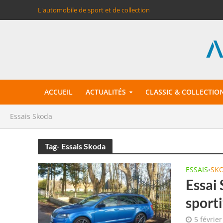
L'automobile de sport et de collection
ACCUEIL
ACTUALITÉS
CLASSIC & COLLECTIO
Essais Skoda
Tag- Essais Skoda
ESSAIS
SK
•
Essai 
sport
5 févrie