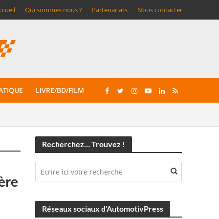
ccueil
Qui sommes nous ?
Partenariats
Nous contacter
ATIQUE
LIVRE/BD/FILM
Recherchez… Trouvez !
ière
Réseaux sociaux d’AutomotivPress