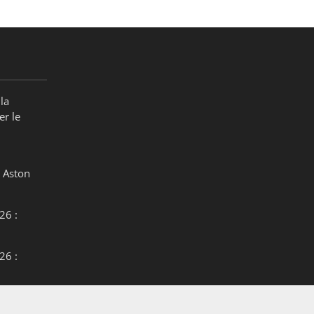
la
er le
 Aston
26 :
26 :
26 :