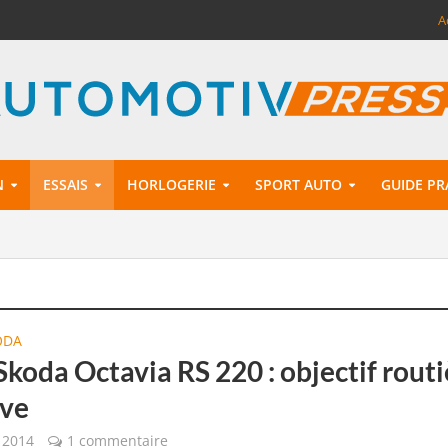
A
N
ESSAIS
HORLOGERIE
SPORT AUTO
GUIDE PR
ODA
Skoda Octavia RS 220 : objectif rout
ive
r 2014
1 commentaire