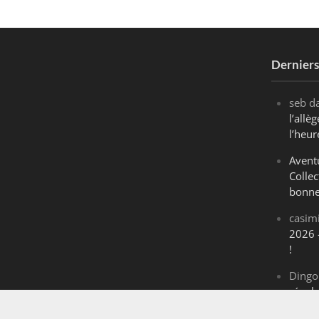
Dernier
seb
d
l’all
l’heur
Avent
Collec
bonne
casim
2026 
!
Dingo
révol
Maran