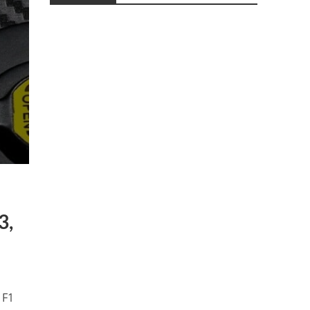
3,
 F1