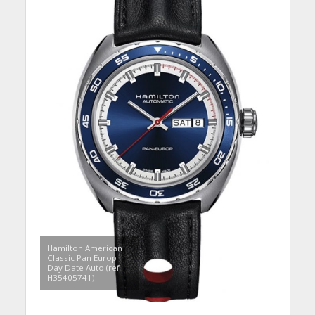
Hamilton American
Classic Pan Europ
Day Date Auto (ref
H35405741)