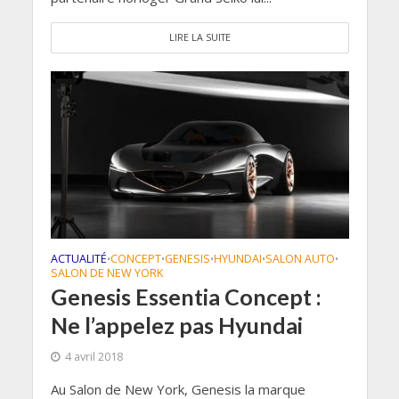
LIRE LA SUITE
ACTUALITÉ
CONCEPT
GENESIS
HYUNDAI
SALON AUTO
•
•
•
•
•
SALON DE NEW YORK
Genesis Essentia Concept :
Ne l’appelez pas Hyundai
4 avril 2018
Au Salon de New York, Genesis la marque