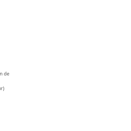
un de
r)