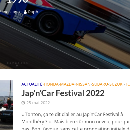
2 mois ago
Raph
ACTUALITÉ
HONDA
MAZDA
NISSAN
SUBARU
SUZUKI
T
•
•
•
•
•
•
Jap’n’Car Festival 2022
25 mai 2022
« Tonton, ça te dit d’aller au Jap’n’Car Festival à
Montlhéry ? ». Mais bien sûr mon neveu, pourquo
pas. Bon, j’avoue, sans cette proposition initiale d