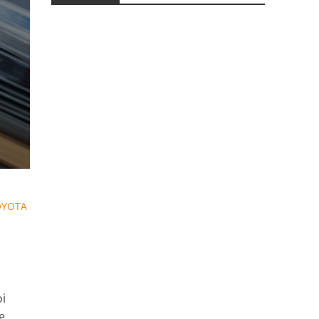
OYOTA
i
e