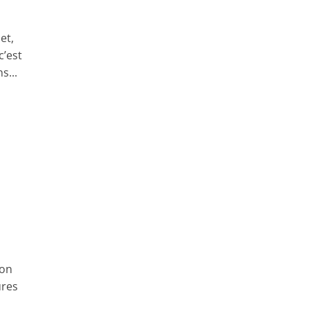
et,
c’est
s...
ion
ures