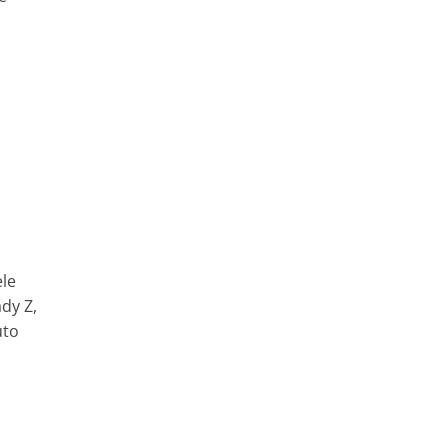
le
ady Z,
uto