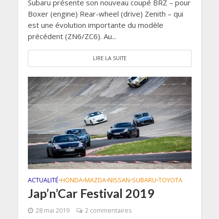
Subaru présente son nouveau coupé BRZ – pour
Boxer (engine) Rear-wheel (drive) Zenith – qui
est une évolution importante du modèle
précédent (ZN6/ZC6). Au...
LIRE LA SUITE
ACTUALITÉ
HONDA
MAZDA
NISSAN
SUBARU
TOYOTA
•
•
•
•
•
Jap’n’Car Festival 2019
28 mai 2019
2 commentaires