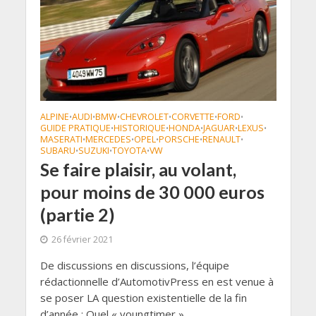
ALPINE
AUDI
BMW
CHEVROLET
CORVETTE
FORD
•
•
•
•
•
•
GUIDE PRATIQUE
HISTORIQUE
HONDA
JAGUAR
LEXUS
•
•
•
•
•
MASERATI
MERCEDES
OPEL
PORSCHE
RENAULT
•
•
•
•
•
SUBARU
SUZUKI
TOYOTA
VW
•
•
•
Se faire plaisir, au volant,
pour moins de 30 000 euros
(partie 2)
26 février 2021
De discussions en discussions, l’équipe
rédactionnelle d’AutomotivPress en est venue à
se poser LA question existentielle de la fin
d’année : Quel « youngtimer »...