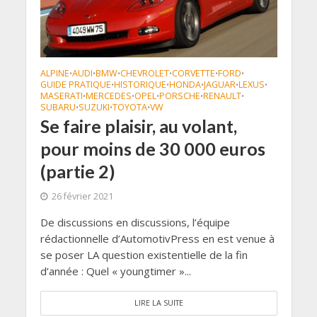
ALPINE
AUDI
BMW
CHEVROLET
CORVETTE
FORD
•
•
•
•
•
•
GUIDE PRATIQUE
HISTORIQUE
HONDA
JAGUAR
LEXUS
•
•
•
•
•
MASERATI
MERCEDES
OPEL
PORSCHE
RENAULT
•
•
•
•
•
SUBARU
SUZUKI
TOYOTA
VW
•
•
•
Se faire plaisir, au volant,
pour moins de 30 000 euros
(partie 2)
26 février 2021
De discussions en discussions, l’équipe
rédactionnelle d’AutomotivPress en est venue à
se poser LA question existentielle de la fin
d’année : Quel « youngtimer »...
LIRE LA SUITE