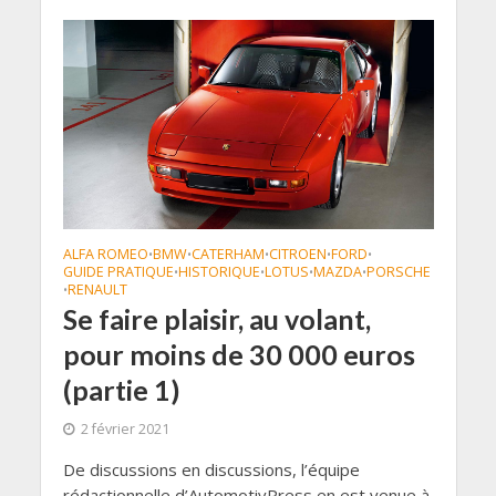
ALFA ROMEO
BMW
CATERHAM
CITROEN
FORD
•
•
•
•
•
GUIDE PRATIQUE
HISTORIQUE
LOTUS
MAZDA
PORSCHE
•
•
•
•
RENAULT
•
Se faire plaisir, au volant,
pour moins de 30 000 euros
(partie 1)
2 février 2021
De discussions en discussions, l’équipe
rédactionnelle d’AutomotivPress en est venue à