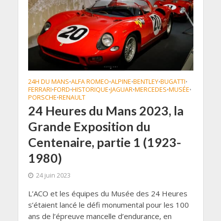
24H DU MANS
ALFA ROMEO
ALPINE
BENTLEY
BUGATTI
•
•
•
•
•
FERRARI
FORD
HISTORIQUE
JAGUAR
MERCEDES
MUSÉE
•
•
•
•
•
•
PORSCHE
RENAULT
•
24 Heures du Mans 2023, la
Grande Exposition du
Centenaire, partie 1 (1923-
1980)
24 juin 2023
L’ACO et les équipes du Musée des 24 Heures
s’étaient lancé le défi monumental pour les 100
ans de l’épreuve mancelle d’endurance, en