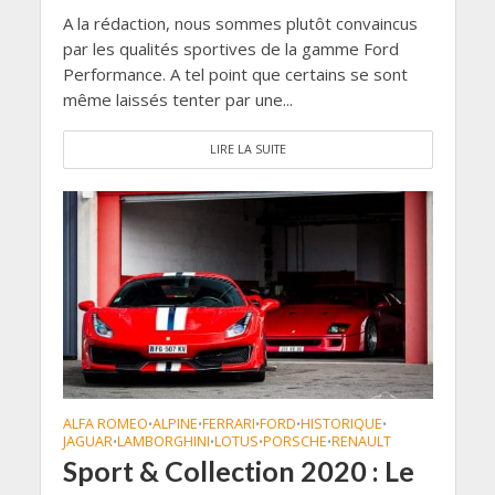
A la rédaction, nous sommes plutôt convaincus
par les qualités sportives de la gamme Ford
Performance. A tel point que certains se sont
même laissés tenter par une...
LIRE LA SUITE
ALFA ROMEO
ALPINE
FERRARI
FORD
HISTORIQUE
•
•
•
•
•
JAGUAR
LAMBORGHINI
LOTUS
PORSCHE
RENAULT
•
•
•
•
Sport & Collection 2020 : Le