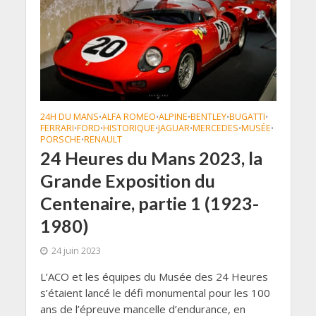
24H DU MANS
ALFA ROMEO
ALPINE
BENTLEY
BUGATTI
•
•
•
•
•
FERRARI
FORD
HISTORIQUE
JAGUAR
MERCEDES
MUSÉE
•
•
•
•
•
•
PORSCHE
RENAULT
•
24 Heures du Mans 2023, la
Grande Exposition du
Centenaire, partie 1 (1923-
1980)
24 juin 2023
L’ACO et les équipes du Musée des 24 Heures
s’étaient lancé le défi monumental pour les 100
ans de l’épreuve mancelle d’endurance, en