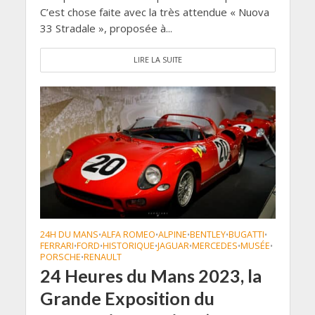
C’est chose faite avec la très attendue « Nuova
33 Stradale », proposée à...
LIRE LA SUITE
24H DU MANS
ALFA ROMEO
ALPINE
BENTLEY
BUGATTI
•
•
•
•
•
FERRARI
FORD
HISTORIQUE
JAGUAR
MERCEDES
MUSÉE
•
•
•
•
•
•
PORSCHE
RENAULT
•
24 Heures du Mans 2023, la
Grande Exposition du