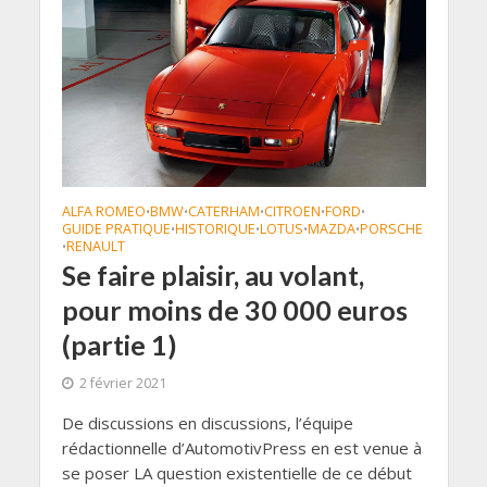
ALFA ROMEO
BMW
CATERHAM
CITROEN
FORD
•
•
•
•
•
GUIDE PRATIQUE
HISTORIQUE
LOTUS
MAZDA
PORSCHE
•
•
•
•
RENAULT
•
Se faire plaisir, au volant,
pour moins de 30 000 euros
(partie 1)
2 février 2021
De discussions en discussions, l’équipe
rédactionnelle d’AutomotivPress en est venue à
se poser LA question existentielle de ce début