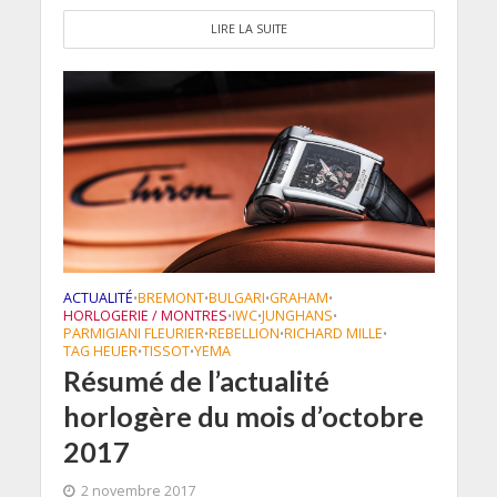
LIRE LA SUITE
ACTUALITÉ
BREMONT
BULGARI
GRAHAM
•
•
•
•
HORLOGERIE / MONTRES
IWC
JUNGHANS
•
•
•
PARMIGIANI FLEURIER
REBELLION
RICHARD MILLE
•
•
•
TAG HEUER
TISSOT
YEMA
•
•
Résumé de l’actualité
horlogère du mois d’octobre
2017
2 novembre 2017