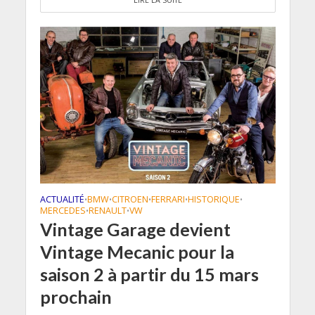
ACTUALITÉ
BMW
CITROEN
FERRARI
HISTORIQUE
•
•
•
•
•
MERCEDES
RENAULT
VW
•
•
Vintage Garage devient
Vintage Mecanic pour la
saison 2 à partir du 15 mars
prochain