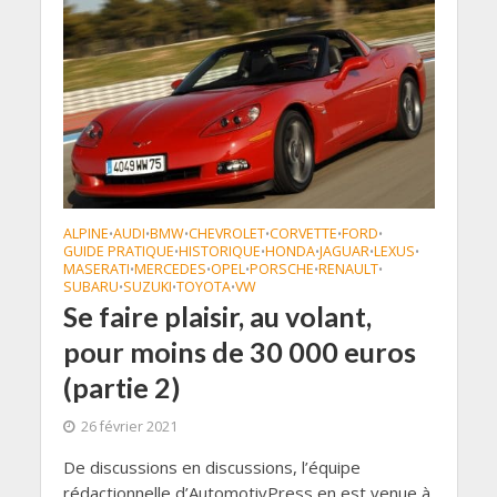
ALPINE
AUDI
BMW
CHEVROLET
CORVETTE
FORD
•
•
•
•
•
•
GUIDE PRATIQUE
HISTORIQUE
HONDA
JAGUAR
LEXUS
•
•
•
•
•
MASERATI
MERCEDES
OPEL
PORSCHE
RENAULT
•
•
•
•
•
SUBARU
SUZUKI
TOYOTA
VW
•
•
•
Se faire plaisir, au volant,
pour moins de 30 000 euros
(partie 2)
26 février 2021
De discussions en discussions, l’équipe
rédactionnelle d’AutomotivPress en est venue à