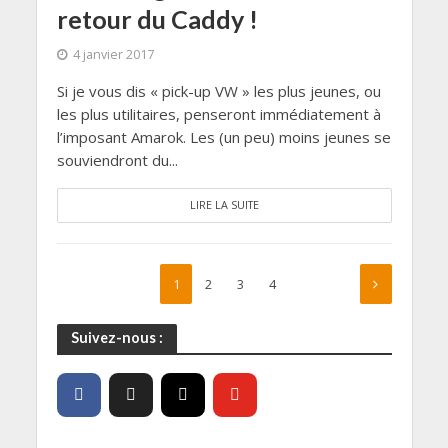
retour du Caddy !
4 janvier 2017
Si je vous dis « pick-up VW » les plus jeunes, ou
les plus utilitaires, penseront immédiatement à
l’imposant Amarok. Les (un peu) moins jeunes se
souviendront du...
LIRE LA SUITE
1
2
3
4
Suivez-nous :