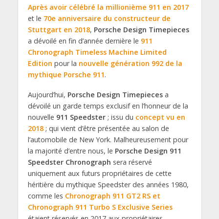
Après avoir célébré la millionième 911 en 2017
et le
70e anniversaire du constructeur de
Stuttgart en 2018
,
Porsche Design
Timepieces
a dévoilé en fin d’année dernière le
911
Chronograph Timeless Machine Limited
Edition
pour la
nouvelle génération 992 de la
mythique Porsche 911
.
Aujourd’hui,
Porsche Design Timepieces
a
dévoilé un garde temps exclusif en l’honneur de la
nouvelle
911 Speedster
; issu du
concept vu en
2018
; qui vient d’être présentée au salon de
l’automobile de New York. Malheureusement pour
la majorité d’entre nous, le
Porsche Design 911
Speedster Chronograph
sera réservé
uniquement aux futurs propriétaires de cette
héritière du mythique Speedster des années 1980,
comme les
Chronograph 911 GT2 RS et
Chronograph 911 Turbo S Exclusive Series
étaient réservés en 2017 aux propriétaires