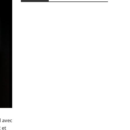
d avec
 et