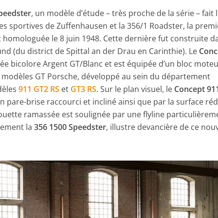
peedster
, un modèle d’étude – très proche de la série – fait l
des sportives de Zuffenhausen et la 356/1 Roadster, la prem
t homologuée le 8 juin 1948. Cette dernière fut construite d
d (du district de Spittal an der Drau en Carinthie). Le
Conc
ée bicolore Argent GT/Blanc et est équipée d’un bloc moteu
es modèles GT Porsche, développé au sein du département
dèles
911 GT2 RS
et
GT3 RS
. Sur le plan visuel, le
Concept 91
n pare-brise raccourci et incliné ainsi que par la surface réd
lhouette ramassée est soulignée par une flyline particulièrem
lement la
356 1500 Speedster
, illustre devancière de ce no