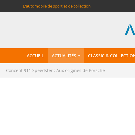
L'automobile de sport et de collection
ACCUEIL
ACTUALITÉS
CLASSIC & COLLECTIO
Concept 911 Speedster : Aux origines de Porsche