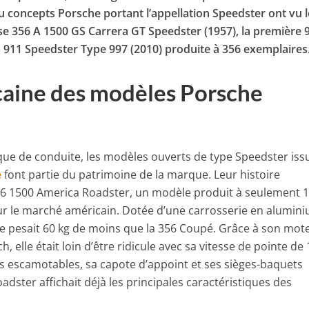
u concepts Porsche portant l’appellation Speedster ont vu l
se 356 A 1500 GS Carrera GT Speedster (1957), la première 
a 911 Speedster Type 997 (2010) produite à 356 exemplaires
icaine des modèles Porsche
que de conduite, les modèles ouverts de type Speedster iss
e
font partie du patrimoine de la marque. Leur histoire
6 1500 America Roadster, un modèle produit à seulement 
r le marché américain. Dotée d’une carrosserie en alumin
ive pesait 60 kg de moins que la 356 Coupé. Grâce à son mot
, elle était loin d’être ridicule avec sa vitesse de pointe de
es escamotables, sa capote d’appoint et ses sièges-baquets
adster affichait déjà les principales caractéristiques des