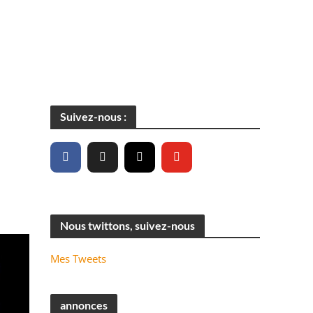
Suivez-nous :
Nous twittons, suivez-nous
Mes Tweets
annonces