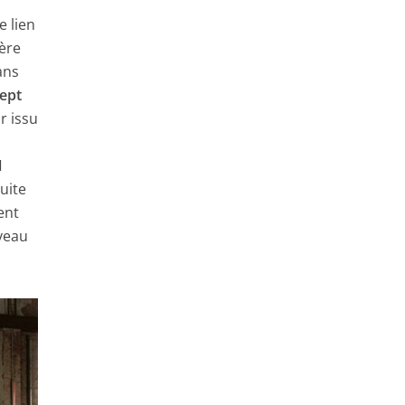
e lien
ière
ans
ept
r issu
1
uite
ent
uveau