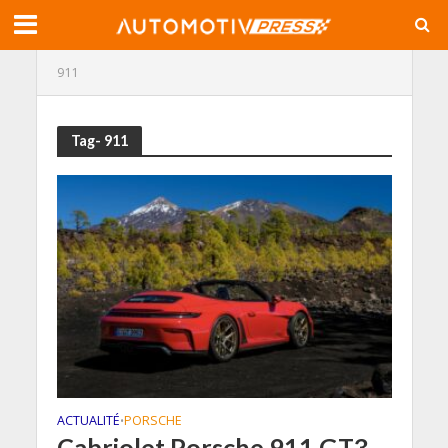
911
Tag- 911
ACTUALITÉ
PORSCHE
•
Cabriolet Porsche 911 GT3