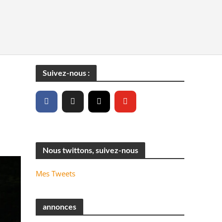
Suivez-nous :
Nous twittons, suivez-nous
Mes Tweets
annonces