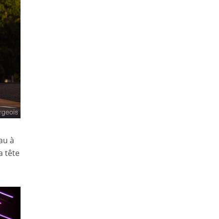
au à
a tête