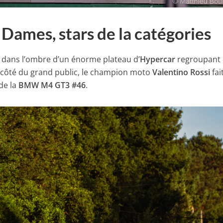
n Dames, stars de la catégories
 dans l’ombre d’un énorme plateau d’
Hypercar
regroupant
côté du grand public, le champion moto
Valentino Rossi
fai
de la
BMW M4 GT3 #46
.