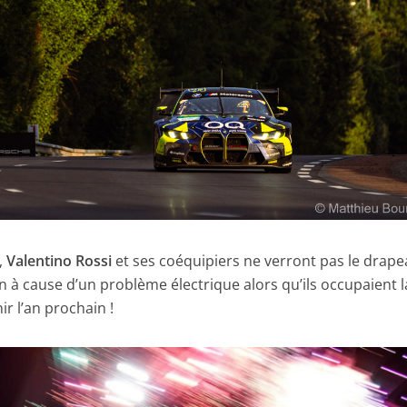
,
Valentino Rossi
et ses coéquipiers ne verront pas le drape
n à cause d’un problème électrique alors qu’ils occupaient l
ir l’an prochain !