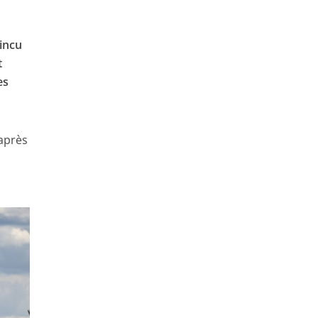
incu
t
es
après