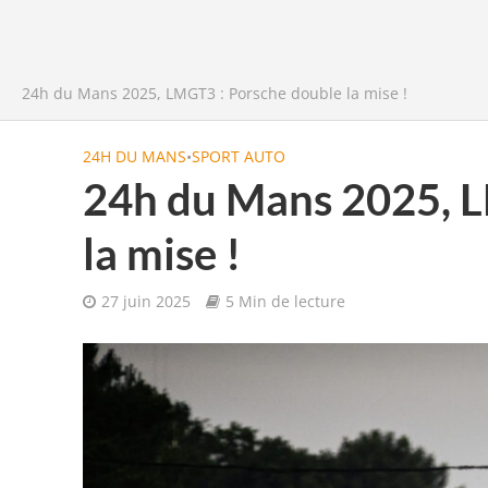
24h du Mans 2025, LMGT3 : Porsche double la mise !
24H DU MANS
•
SPORT AUTO
24h du Mans 2025, L
la mise !
27 juin 2025
5 Min de lecture