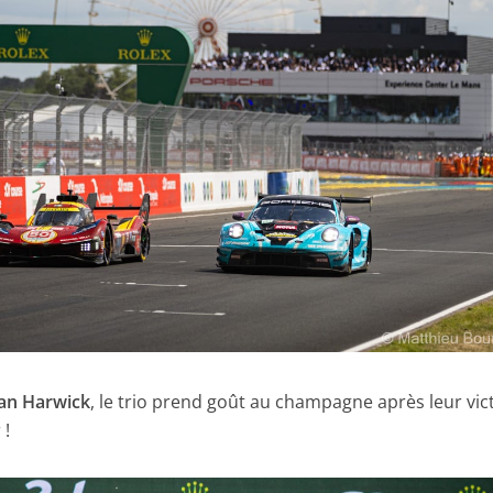
an Harwick
, le trio prend goût au champagne après leur vic
 !