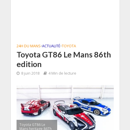
24H DU MANS
•
ACTUALITÉ
•
TOYOTA
Toyota GT86 Le Mans 86th
edition
8 juin 2018
4 Min de lecture
Toyota GT86 Le
Mans heritage 86Th