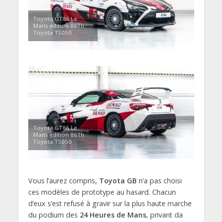
Toyota GT86 Le
Mans edition 86Th
Toyota TS050
Toyota GT86 Le
Mans edition 86Th
Toyota TS050
Vous l’aurez compris,
Toyota GB
n’a pas choisi
ces modèles de prototype au hasard. Chacun
d’eux s’est refusé à gravir sur la plus haute marche
du podium des
24 Heures de Mans
, privant da