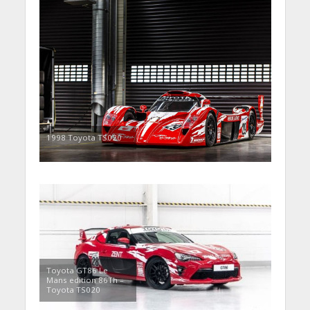
1998 Toyota TS020
Toyota GT86 Le
Mans edition 86Th –
Toyota TS020