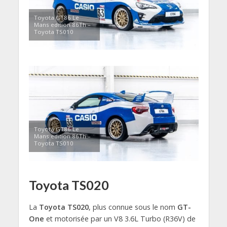
Toyota GT86 Le
Mans edition 86Th –
Toyota TS010
Toyota GT86 Le
Mans edition 86Th –
Toyota TS010
Toyota TS020
La
Toyota TS020
, plus connue sous le nom
GT-
One
et motorisée par un V8 3.6L Turbo (R36V) de