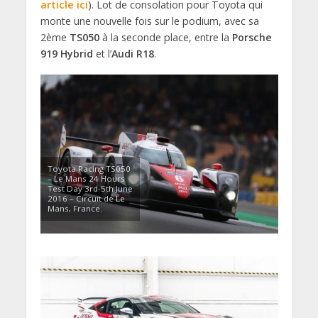
article ici
). Lot de consolation pour Toyota qui
monte une nouvelle fois sur le podium, avec sa
2ème
TS050
à la seconde place, entre la
Porsche
919 Hybrid
et l’
Audi R18
.
Toyota Racing TS050
– Le Mans 24 Hours
Test Day 3rd-5th June
2016 – Circuit de Le
Mans, France.