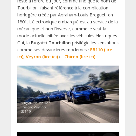
reste à l’ordre du jour, comme l’indique le nom de
Tourbillon, faisant référence à la complication
horlogère créée par Abraham-Louis Breguet, en
1801. L’électronique embarqué est au service de la
mécanique et non l’inverse, comme le veut la
mode actuelle initiée avec les véhicules électriques.
Oui, la
Bugatti Tourbillon
privilégie les sensations
comme ses devancières modernes :
EB110 (lire
ici)
,
Veyron (lire ici)
et
Chiron (lire ici)
.
Bugatti Tourbillon,
Chiron, Veyron,
EB110