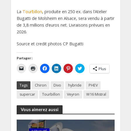
La
Tourbillon
, produite en 250 ex. dans l’Atelier
Bugatti de Molsheim en Alsace, sera vendu à partir
de 3,8 millions d’euros net. Livraisons prévues en
2026.
Source et credit photos CP Bugatti
Partager :
C
C
C
C
C
C
Plus
l
l
l
l
l
l
i
i
i
i
i
i
q
q
q
q
q
q
u
u
u
u
u
u
Tags
Chiron
Divo
hybride
PHEV
e
e
e
e
e
e
r
r
z
z
z
z
p
p
p
p
p
p
supercar
Tourbillon
Veyron
W16 Mistral
o
o
o
o
o
o
u
u
u
u
u
u
r
r
r
r
r
r
e
i
p
p
p
p
Vous aimerez aussi
n
m
a
a
a
a
v
p
r
r
r
r
o
r
t
t
t
t
y
i
a
a
a
a
e
m
g
g
g
g