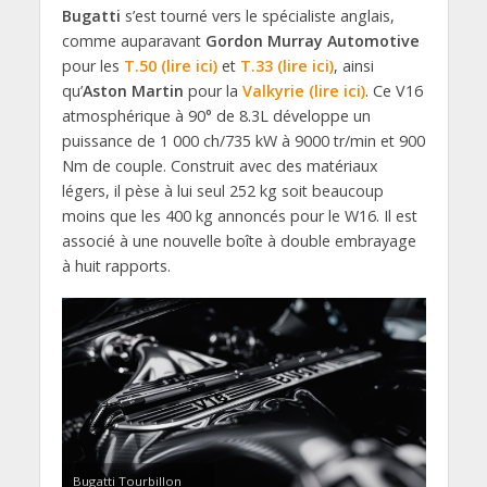
Bugatti
s’est tourné vers le spécialiste anglais,
comme auparavant
Gordon Murray Automotive
pour les
T.50 (lire ici)
et
T.33 (lire ici)
, ainsi
qu’
Aston Martin
pour la
Valkyrie (lire ici)
. Ce V16
atmosphérique à 90° de 8.3L développe un
puissance de 1 000 ch/735 kW à 9000 tr/min et 900
Nm de couple. Construit avec des matériaux
légers, il pèse à lui seul 252 kg soit beaucoup
moins que les 400 kg annoncés pour le W16. Il est
associé à une nouvelle boîte à double embrayage
à huit rapports.
Bugatti Tourbillon