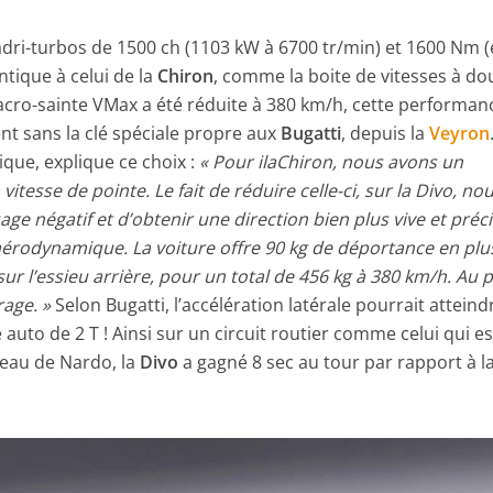
adri-turbos de 1500 ch (1103 kW à 6700 tr/min) et 1600 Nm 
ntique à celui de la
Chiron
, comme la boite de vitesses à do
acro-sainte VMax a été réduite à 380 km/h, cette performan
nt sans la clé spéciale propre aux
Bugatti
, depuis la
Veyron
nique, explique ce choix :
« Pour ilaChiron, nous avons un
 vitesse de pointe. Le fait de réduire celle-ci, sur la Divo, no
e négatif et d’obtenir une direction bien plus vive et préci
aérodynamique. La voiture offre 90 kg de déportance en plu
sur l’essieu arrière, pour un total de 456 kg à 380 km/h. Au p
rage. »
Selon Bugatti, l’accélération latérale pourrait atteind
uto de 2 T ! Ainsi sur un circuit routier comme celui qui es
neau de Nardo, la
Divo
a gagné 8 sec au tour par rapport à l