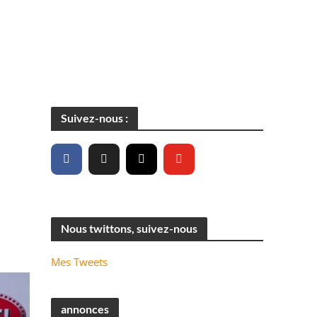
Suivez-nous :
Nous twittons, suivez-nous
Mes Tweets
annonces