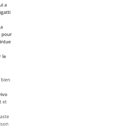
ui a
gatti
sa
e pour
intue
 le
 bien
Divo
t et
vaste
aison