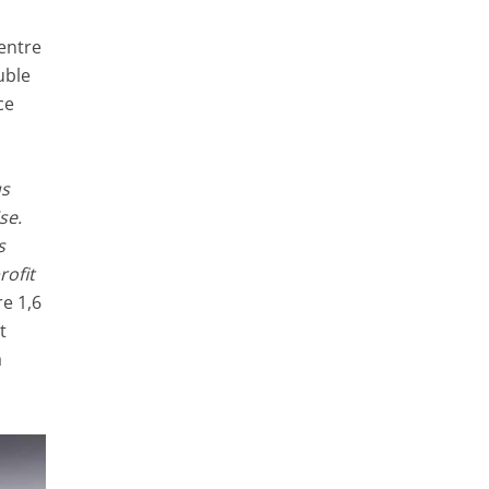
(entre
uble
ce
.
us
se.
s
rofit
re 1,6
t
a