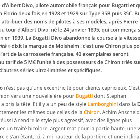
 d’Albert Divo, pilote automobile français pour Bugatti et q
Florio deux fois,en 1928 et 1929 sur Type 35B puis 35C. Bu
attribuer des noms de pilotes à ses modèles, après Pierre
 au tour d’Albert Divo, né le 24 janvier 1895, qui commença 
fin en 1939. La Bugatti Divo abandonne la course à la vitess
cité »
dixit la marque de Molsheim : c’est une Chiron plus po
l’art de la carrosserie française. 40 exemplaires seront
u tarif de 5 M€ l’unité à des possesseurs de Chiron triés sur
d’autres séries ultra-limitées et spécifiques.
vo
n’est pas qu’une excentricité pour clients capricieux. C’est
d’union vers une nouvelle ère pour
Bugatti
dont Stephan
pris la tête. Et il y a un peu de style
Lamborghini
dans la
ctement les mêmes que celles de la
Chiron
. Achim Anscheid
ussi à rendre le style plus agressif, avec des lignes plus
ec un traité bicolore, argent mat pour la partie haute, une 
rcle s’arrêtant, ici, à mi-hauteur de la portière et une inclin