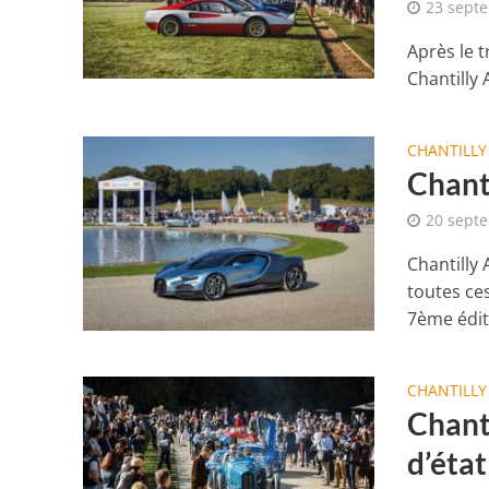
23 sept
Après le t
Chantilly 
CHANTILLY
Chanti
20 sept
Chantilly
toutes ce
7ème éditi
CHANTILLY
Chant
d’état