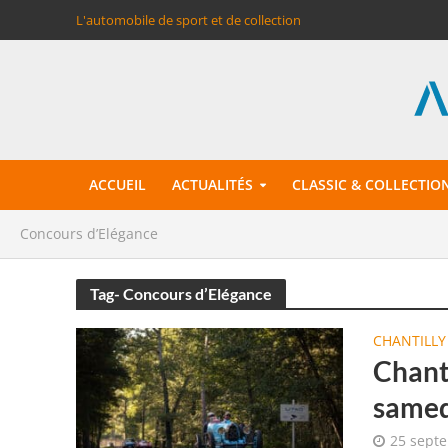
L'automobile de sport et de collection
ACCUEIL
ACTUALITÉS
CLASSIC & COLLECTIO
Concours d’Elégance
Tag- Concours d’Elégance
CHANTILLY
Chanti
samed
25 sept