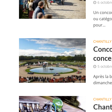
6 octobr
Un concou
ou catégo
pour...
CHANTILLY
Conco
conce
5 octobr
Après la b
dimanche e
CHANTILLY
Chanti