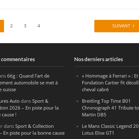
2
3
4
SUIVANT
s commentaires
Nos derniers articles
ans
66g : Quand l’art de
« Hommage à Ferrari » : Et 
ègement automobile se met à
Fondation Cartier fit décoll
e suisse
cheval cabré
ures Auto
dans
Sport &
Breitling Top Time B01
tion 2026 – En piste pour la
Chronograph 41 Tribute to
 cause !
Martin DB5
ir
dans
Sport & Collection
Le Mans Classic Legend 20
– En piste pour la bonne cause
Lotus Elise GT1