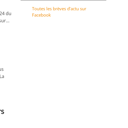
Toutes les brèves d’actu sur
024 du
Facebook
ur...
us
La
rs