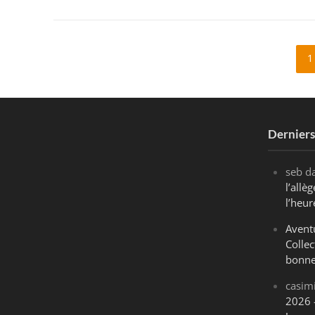
1
Dernier
seb
d
l’all
l’heur
Avent
Collec
bonne
casim
2026 