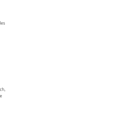
les
ch,
de