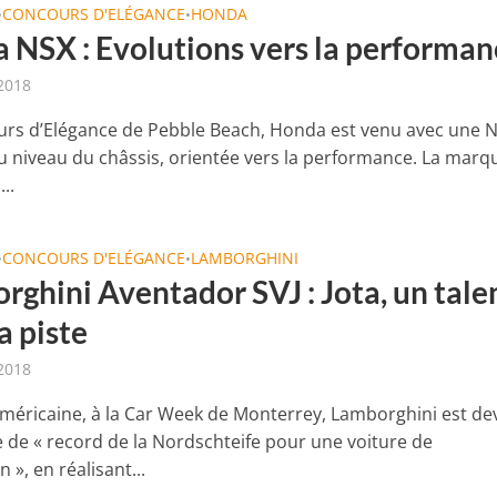
CONCOURS D'ELÉGANCE
HONDA
•
•
 NSX : Evolutions vers la performan
2018
rs d’Elégance de Pebble Beach, Honda est venu avec une 
u niveau du châssis, orientée vers la performance. La marq
..
CONCOURS D'ELÉGANCE
LAMBORGHINI
•
•
rghini Aventador SVJ : Jota, un tale
a piste
2018
américaine, à la Car Week de Monterrey, Lamborghini est d
de « record de la Nordschteife pour une voiture de
 », en réalisant...