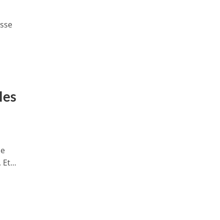
asse
les
le
Et...