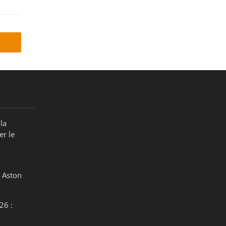
la
er le
 Aston
26 :