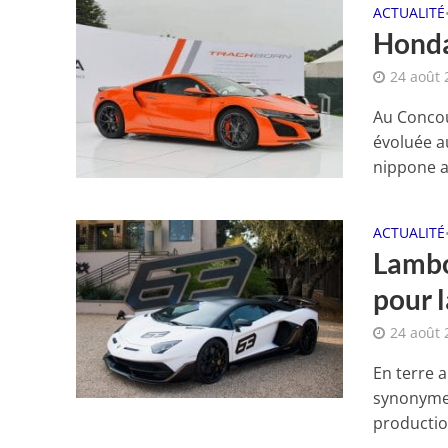
ACTUALITÉ
Honda
24 août 
Au Concou
évoluée a
nippone a.
ACTUALITÉ
Lambo
pour l
24 août 
En terre 
synonyme 
production