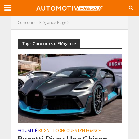
Concours d’Elégance
Page 2
Tag- Concours d’Elégance
ACTUALITÉ
BUGATTI
CONCOURS D'ELÉGANCE
•
•
Bugatti Divo : Une Chiron