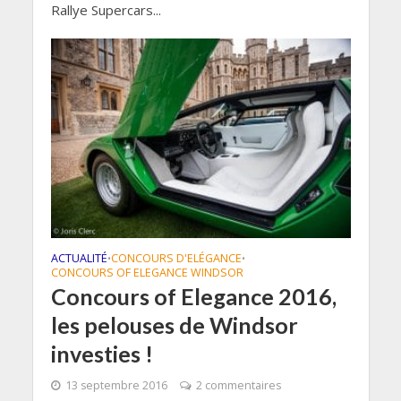
Rallye Supercars...
ACTUALITÉ
CONCOURS D'ELÉGANCE
•
•
CONCOURS OF ELEGANCE WINDSOR
Concours of Elegance 2016,
les pelouses de Windsor
investies !
13 septembre 2016
2 commentaires