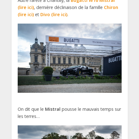
Autre rareté à Chantilly, la
Bugatti W16 Mistral
(lire ici)
, dernière déclinaison de la famille
Chiron
(lire ici)
et
Divo (lire ici)
.
On dit que le
Mistral
pousse le mauvais temps sur
les terres…