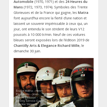
Automobile
(1970, 1971) et des
24 Heures du
Mans
(1972, 1973, 1974). Symboles des Trente
Glorieuses et de la France qui gagne, les
Matra
font aujourd’hui encore la fierté d’une nation et
laissent un souvenir impérissable à ceux qui, un
jour, ont entendu le son strident de leurs V12
poussés à 10 000 tr/min. Neuf de ces voitures
bleues seront exposées lors de l’édition 2019 de
Chantilly Arts & Elegance Richard Mille
, le
dimanche 30 juin.
Écurie Matra – Henri
Pescarolo – Jean-
Pierre Beltoise –
Johnny Servoz-Gavin
– Jackie Stewart