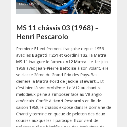
Matra MS 10
MS 11 châssis 03 (1968) –
Henri Pescarolo
Première F1 entièrement française depuis 1956
avec les
Bugatti T251
et
Gordini T32
, la
Matra
MS 11
inaugure le fameux
V12 Matra
. Le 1er juin
1968 avec
Jean-Pierre Beltoise
à son volant, elle
se classe 2ème du Grand Prix des Pays-Bas
derrière la
Matra-Ford
de
Jackie Stewart
… Et
c’est bien là son problème. Le V12 au chant si
mélodieux peine à s’imposer face au V8 anglo-
américain. Confié à
Henri Pescarolo
en fin de
saison 1968, le châssis exposé dans le domaine de
Chantilly termine en queue de peloton des deux
courses auxquelles il participe. Il convient de
préciser qu’il ne bénéficie pas des évolutions de