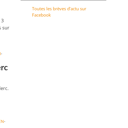
Toutes les brèves d’actu sur
Facebook
 3
s sur
I
•
erc
erc.
EN
•