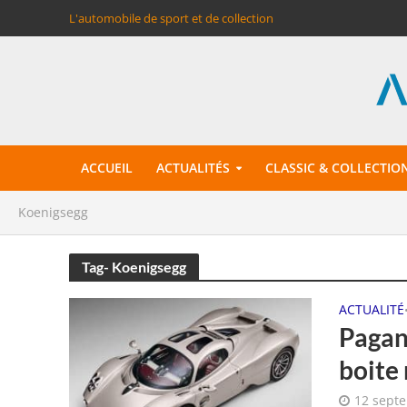
L'automobile de sport et de collection
ACCUEIL
ACTUALITÉS
CLASSIC & COLLECTIO
Koenigsegg
Tag- Koenigsegg
ACTUALITÉ
Pagan
boite
12 sept