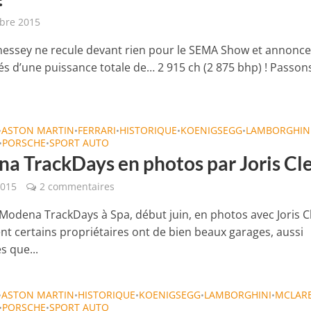
bre 2015
essey ne recule devant rien pour le SEMA Show et annonce
s d’une puissance totale de… 2 915 ch (2 875 bhp) ! Passon
ASTON MARTIN
FERRARI
HISTORIQUE
KOENIGSEGG
LAMBORGHIN
•
•
•
•
•
PORSCHE
SPORT AUTO
•
•
a TrackDays en photos par Joris Cl
2015
2 commentaires
 Modena TrackDays à Spa, début juin, en photos avec Joris Cl
t certains propriétaires ont de bien beaux garages, aussi
s que...
ASTON MARTIN
HISTORIQUE
KOENIGSEGG
LAMBORGHINI
MCLAR
•
•
•
•
•
PORSCHE
SPORT AUTO
•
•