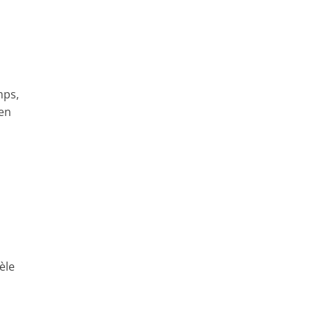
mps,
en
èle