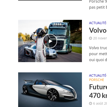
Porsche 9
pas petit 
ACTUALITÉ
Volvo
20 nove
Volvo tru
pour mett
oui quoi d
ACTUALITÉ
PORSCHE
Futur
470 k
6 août 2