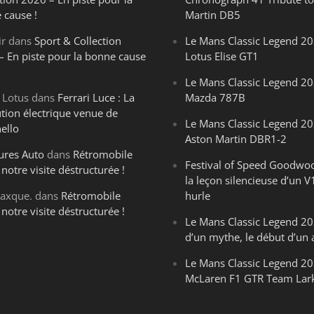
 cause !
Martin DB5
ir
dans
Sport & Collection
Le Mans Classic Legend 20
– En piste pour la bonne cause
Lotus Elise GT1
Le Mans Classic Legend 20
 Lotus
dans
Ferrari Luce : La
Mazda 787B
ution électrique venue de
Le Mans Classic Legend 20
ello
Aston Martin DBR1-2
ures Auto
dans
Rétromobile
Festival of Speed Goodwo
notre visite déstructurée !
la leçon silencieuse d’un V
axque.
dans
Rétromobile
hurle
notre visite déstructurée !
Le Mans Classic Legend 202
d’un mythe, le début d’un 
Le Mans Classic Legend 20
McLaren F1 GTR Team Lar