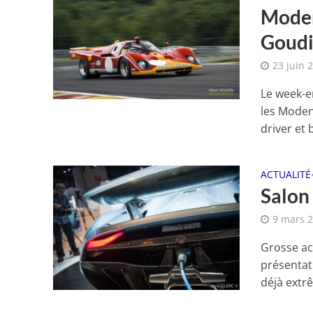
Moden
Goud
23 juin 
Le week-en
les Moden
driver et b
ACTUALITÉ
Salon
9 mars 
Grosse ac
présentat
déjà extrê