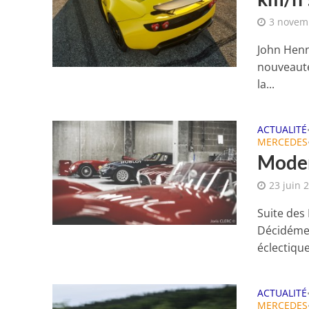
3 novem
John Henn
nouveauté
la...
ACTUALITÉ
MERCEDES
Moden
23 juin 
Suite des
Décidémen
éclectique
ACTUALITÉ
MERCEDES