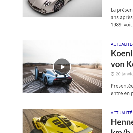
La présen
ans après
1989, voici
ACTUALITÉ
Koenig
von K
20 janvi
Présentée
entre en p
ACTUALITÉ
Henne
km/h 