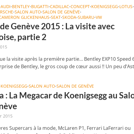
AUDI
BENTLEY
BUGATTI
CADILLAC
CONCEPT
KOENIGSEGG
LOTUS
•
•
•
•
•
•
•
RSCHE
SALON AUTO
SALON DE GENÈVE
•
•
•
 CAMERON GLICKENHAUS
SEAT
SKODA
SUBARU
VW
•
•
•
•
de Genève 2015 : La visite avec
ise, partie 2
2015
e la visite après la première partie… Bentley EXP10 Speed 6 
prise de Bentley, le gros coup de cœur aussi !! Un peu d’Ast
KOENIGSEGG
SALON AUTO
SALON DE GENÈVE
•
•
•
a : La Megacar de Koenigsegg au Sal
nève
er 2015
ères Supercars à la mode, McLaren P1, Ferrari LaFerrari ou