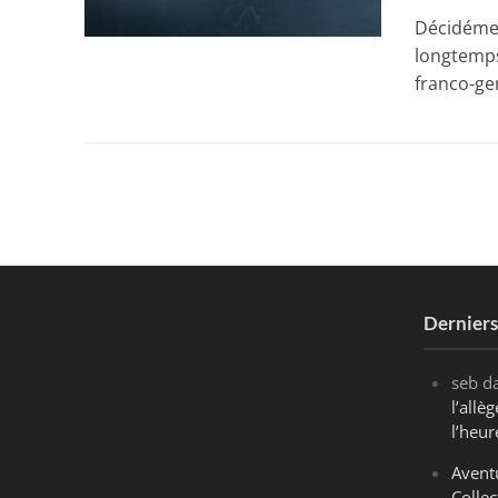
Décidémen
longtemps
franco-ge
Dernier
seb
d
l’all
l’heur
Avent
Collec