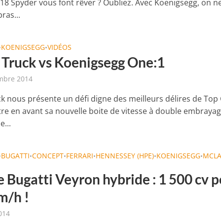
18 Spyder vous font rêver ? Oubliez. Avec Koenigsegg, on n
bras...
KOENIGSEGG
VIDÉOS
•
•
 Truck vs Koenigsegg One:1
mbre 2014
ck nous présente un défi digne des meilleurs délires de Top
re en avant sa nouvelle boite de vitesse à double embrayag
e...
BUGATTI
CONCEPT
FERRARI
HENNESSEY (HPE)
KOENIGSEGG
MCL
•
•
•
•
•
•
e Bugatti Veyron hybride : 1 500 cv 
m/h !
014