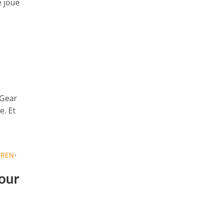
e joue
 Gear
e. Et
AREN
•
pour