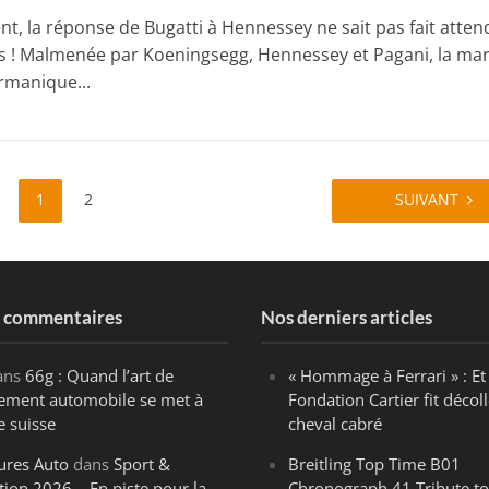
t, la réponse de Bugatti à Hennessey ne sait pas fait atten
 ! Malmenée par Koeningsegg, Hennessey et Pagani, la ma
rmanique...
1
2
SUIVANT
s commentaires
Nos derniers articles
ans
66g : Quand l’art de
« Hommage à Ferrari » : Et 
ègement automobile se met à
Fondation Cartier fit décoll
e suisse
cheval cabré
ures Auto
dans
Sport &
Breitling Top Time B01
tion 2026 – En piste pour la
Chronograph 41 Tribute to