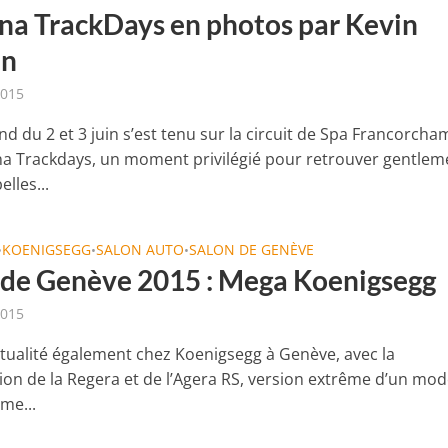
a TrackDays en photos par Kevin
in
2015
d du 2 et 3 juin s’est tenu sur la circuit de Spa Francorcha
a Trackdays, un moment privilégié pour retrouver gentlem
elles...
KOENIGSEGG
SALON AUTO
SALON DE GENÈVE
•
•
•
 de Genève 2015 : Mega Koenigsegg
2015
tualité également chez Koenigsegg à Genève, avec la
ion de la Regera et de l’Agera RS, version extrême d’un mod
me...