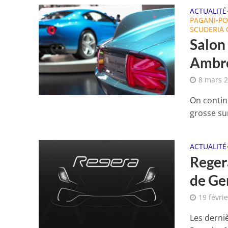
ACTUALITÉ
PAGANI
PO
•
SCUDERIA
Salon 
Ambro
8 mars 
On continu
grosse sur
ACTUALITÉ
Reger
de Ge
19 févri
Les derni