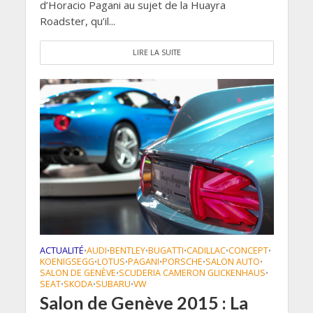
d’Horacio Pagani au sujet de la Huayra
Roadster, qu’il...
LIRE LA SUITE
ACTUALITÉ
AUDI
BENTLEY
BUGATTI
CADILLAC
CONCEPT
•
•
•
•
•
•
KOENIGSEGG
LOTUS
PAGANI
PORSCHE
SALON AUTO
•
•
•
•
•
SALON DE GENÈVE
SCUDERIA CAMERON GLICKENHAUS
•
•
SEAT
SKODA
SUBARU
VW
•
•
•
Salon de Genève 2015 : La