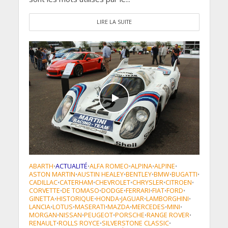
LIRE LA SUITE
ABARTH
ACTUALITÉ
ALFA ROMEO
ALPINA
ALPINE
•
•
•
•
•
ASTON MARTIN
AUSTIN HEALEY
BENTLEY
BMW
BUGATTI
•
•
•
•
•
CADILLAC
CATERHAM
CHEVROLET
CHRYSLER
CITROEN
•
•
•
•
•
CORVETTE
DE TOMASO
DODGE
FERRARI
FIAT
FORD
•
•
•
•
•
•
GINETTA
HISTORIQUE
HONDA
JAGUAR
LAMBORGHINI
•
•
•
•
•
LANCIA
LOTUS
MASERATI
MAZDA
MERCEDES
MINI
•
•
•
•
•
•
MORGAN
NISSAN
PEUGEOT
PORSCHE
RANGE ROVER
•
•
•
•
•
RENAULT
ROLLS ROYCE
SILVERSTONE CLASSIC
•
•
•