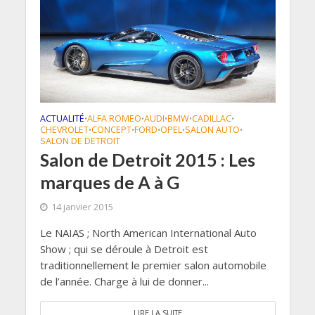
ACTUALITÉ
ALFA ROMEO
AUDI
BMW
CADILLAC
•
•
•
•
•
CHEVROLET
CONCEPT
FORD
OPEL
SALON AUTO
•
•
•
•
•
SALON DE DETROIT
Salon de Detroit 2015 : Les
marques de A à G
14 janvier 2015
Le NAIAS ; North American International Auto
Show ; qui se déroule à Detroit est
traditionnellement le premier salon automobile
de l’année. Charge à lui de donner...
LIRE LA SUITE