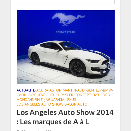
ACTUALITÉ
ACURA
ASTON MARTIN
AUDI
BENTLEY
BMW
•
•
•
•
•
•
CADILLAC
CHEVROLET
CHRYSLER
CONCEPT
FIAT
FORD
•
•
•
•
•
•
HONDA
INFINITI
JAGUAR
KIA
LEXUS
•
•
•
•
•
LOS ANGELES AUTO SHOW
SALON AUTO
•
Los Angeles Auto Show 2014
: Les marques de A à L