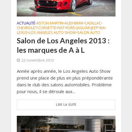
ACTUALITÉ
ASTON MARTIN
AUDI
BMW
CADILLAC
•
•
•
•
•
CHEVROLET
CORVETTE
FIAT
FORD
JAGUAR
JEEP
KIA
•
•
•
•
•
•
•
LEXUS
LOS ANGELES AUTO SHOW
SALON AUTO
•
•
Salon de Los Angeles 2013 :
les marques de A à L
22 novembre 2013
Année après année, le Los Angeles Auto Show
prend une place de plus en plus prépondérante
dans le club des salons automobiles. Problème
pour nous, il se déroule aux...
LIRE LA SUITE