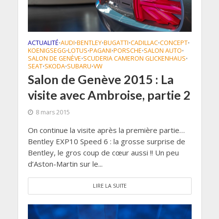
ACTUALITÉ
AUDI
BENTLEY
BUGATTI
CADILLAC
CONCEPT
•
•
•
•
•
•
KOENIGSEGG
LOTUS
PAGANI
PORSCHE
SALON AUTO
•
•
•
•
•
SALON DE GENÈVE
SCUDERIA CAMERON GLICKENHAUS
•
•
SEAT
SKODA
SUBARU
VW
•
•
•
Salon de Genève 2015 : La
visite avec Ambroise, partie 2
8 mars 2015
On continue la visite après la première partie…
Bentley EXP10 Speed 6 : la grosse surprise de
Bentley, le gros coup de cœur aussi !! Un peu
d’Aston-Martin sur le...
LIRE LA SUITE