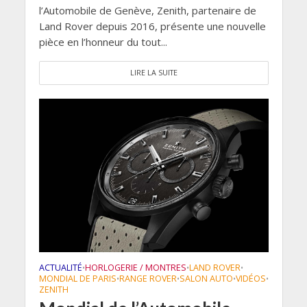
l’Automobile de Genève, Zenith, partenaire de
Land Rover depuis 2016, présente une nouvelle
pièce en l’honneur du tout...
LIRE LA SUITE
ACTUALITÉ
HORLOGERIE / MONTRES
LAND ROVER
•
•
•
MONDIAL DE PARIS
RANGE ROVER
SALON AUTO
VIDÉOS
•
•
•
•
ZENITH