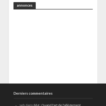
annonces
Derniers commentaires
seb
dans
66g : Quand l’art de l’allègement