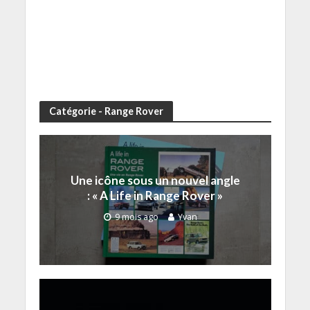
Catégorie - Range Rover
Une icône sous un nouvel angle
: « A Life in Range Rover »
9 mois ago
Yvan