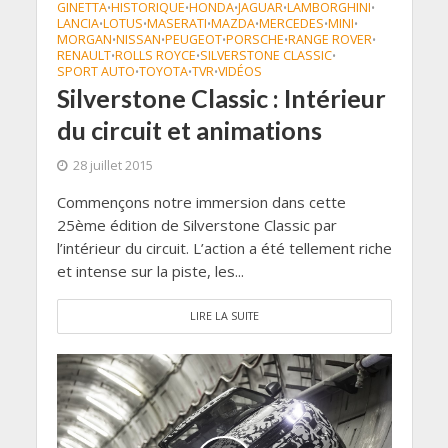
GINETTA
HISTORIQUE
HONDA
JAGUAR
LAMBORGHINI
•
•
•
•
•
LANCIA
LOTUS
MASERATI
MAZDA
MERCEDES
MINI
•
•
•
•
•
•
MORGAN
NISSAN
PEUGEOT
PORSCHE
RANGE ROVER
•
•
•
•
•
RENAULT
ROLLS ROYCE
SILVERSTONE CLASSIC
•
•
•
SPORT AUTO
TOYOTA
TVR
VIDÉOS
•
•
•
Silverstone Classic : Intérieur
du circuit et animations
28 juillet 2015
Commençons notre immersion dans cette
25ème édition de Silverstone Classic par
l’intérieur du circuit. L’action a été tellement riche
et intense sur la piste, les...
LIRE LA SUITE