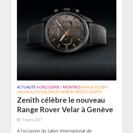
ACTUALITÉ
HORLOGERIE / MONTRES
RANGE ROVER
•
•
•
SALON AUTO
SALON DE GENÈVE
VIDÉOS
ZENITH
•
•
•
Zenith célèbre le nouveau
Range Rover Velar à Genève
7 mars 2017
A l’occasion du Salon International de