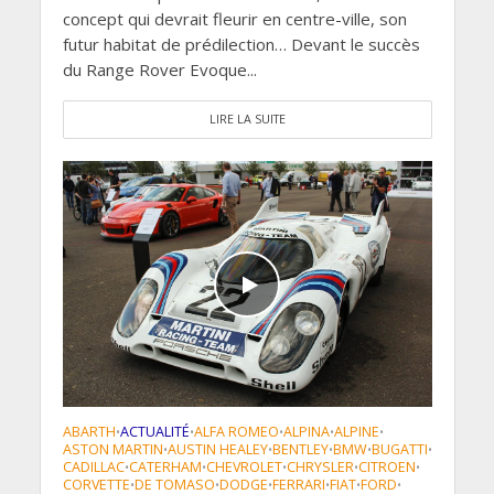
concept qui devrait fleurir en centre-ville, son
futur habitat de prédilection… Devant le succès
du Range Rover Evoque...
LIRE LA SUITE
ABARTH
ACTUALITÉ
ALFA ROMEO
ALPINA
ALPINE
•
•
•
•
•
ASTON MARTIN
AUSTIN HEALEY
BENTLEY
BMW
BUGATTI
•
•
•
•
•
CADILLAC
CATERHAM
CHEVROLET
CHRYSLER
CITROEN
•
•
•
•
•
CORVETTE
DE TOMASO
DODGE
FERRARI
FIAT
FORD
•
•
•
•
•
•