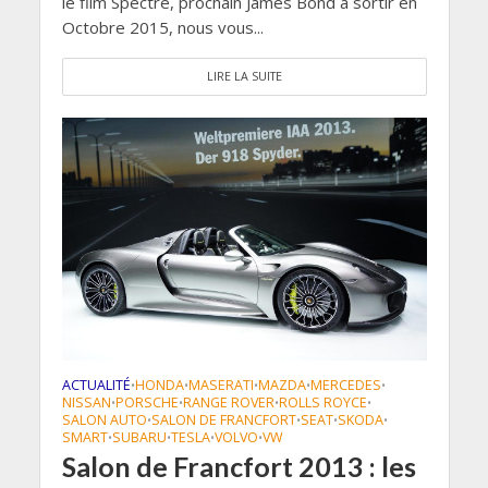
le film Spectre, prochain James Bond à sortir en
Octobre 2015, nous vous...
LIRE LA SUITE
ACTUALITÉ
HONDA
MASERATI
MAZDA
MERCEDES
•
•
•
•
•
NISSAN
PORSCHE
RANGE ROVER
ROLLS ROYCE
•
•
•
•
SALON AUTO
SALON DE FRANCFORT
SEAT
SKODA
•
•
•
•
SMART
SUBARU
TESLA
VOLVO
VW
•
•
•
•
Salon de Francfort 2013 : les