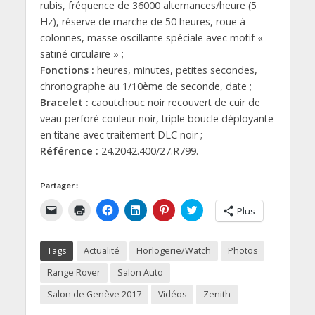
rubis, fréquence de 36000 alternances/heure (5
Hz), réserve de marche de 50 heures, roue à
colonnes, masse oscillante spéciale avec motif «
satiné circulaire » ;
Fonctions :
heures, minutes, petites secondes,
chronographe au 1/10ème de seconde, date ;
Bracelet :
caoutchouc noir recouvert de cuir de
veau perforé couleur noir, triple boucle déployante
en titane avec traitement DLC noir ;
Référence :
24.2042.400/27.R799.
Partager :
C
C
C
C
C
C
Plus
l
l
l
l
l
l
i
i
i
i
i
i
q
q
q
q
q
q
u
u
u
u
u
u
Tags
Actualité
Horlogerie/Watch
Photos
e
e
e
e
e
e
r
r
z
z
z
z
p
p
p
p
p
p
Range Rover
Salon Auto
o
o
o
o
o
o
u
u
u
u
u
u
Salon de Genève 2017
Vidéos
Zenith
r
r
r
r
r
r
e
i
p
p
p
p