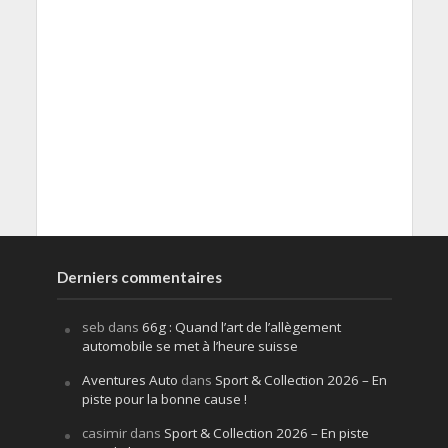
Derniers commentaires
seb
dans
66g : Quand l’art de l’allègement
automobile se met à l’heure suisse
Aventures Auto
dans
Sport & Collection 2026 – En
piste pour la bonne cause !
casimir
dans
Sport & Collection 2026 – En piste