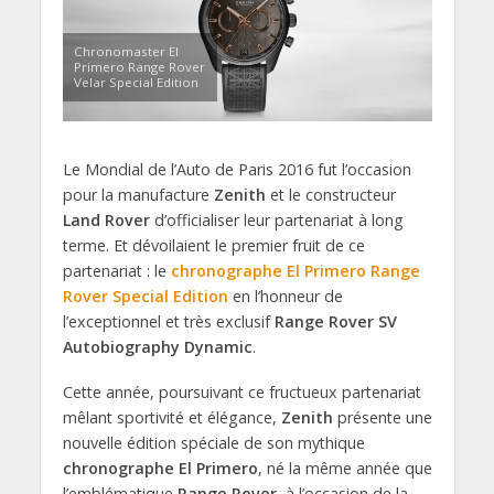
Chronomaster El
Primero Range Rover
Velar Special Edition
Le Mondial de l’Auto de Paris 2016 fut l’occasion
pour la manufacture
Zenith
et le constructeur
Land Rover
d’officialiser leur partenariat à long
terme. Et dévoilaient le premier fruit de ce
partenariat : le
chronographe El Primero Range
Rover Special Edition
en l’honneur de
l’exceptionnel et très exclusif
Range Rover SV
Autobiography Dynamic
.
Cette année, poursuivant ce fructueux partenariat
mêlant sportivité et élégance,
Zenith
présente une
nouvelle édition spéciale de son mythique
chronographe El Primero
, né la même année que
l’emblématique
Range Rover
, à l’occasion de la