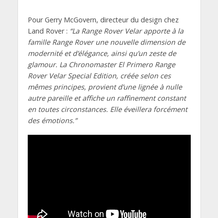
Pour Gerry McGovern, directeur du design chez
Land Rover :
“La Range Rover Velar apporte à la
famille Range Rover une nouvelle dimension de
modernité et d’élégance, ainsi qu’un zeste de
glamour. La Chronomaster El Primero Range
Rover Velar Special Edition, créée selon ces
mêmes principes, provient d’une lignée à nulle
autre pareille et affiche un raffinement constant
en toutes circonstances. Elle éveillera forcément
des émotions.”