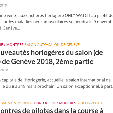
 2019
ine vente aux enchères horlogère ONLY WATCH au profit de
 sur les maladies neuromusculaires se tiendra le 9 novemb
à Genève...
IE / MONTRES
SALON AUTO
SALON DE GENÈVE
•
•
ouveautés horlogères du salon (de
o) de Genève 2018, 2ème partie
 2018
 capitale de l’horlogerie, accueille le salon international de
le du 8 au 18 mars prochain. Un salon exceptionnel, à part, 
BAUME & MERCIER
HORLOGERIE / MONTRES
VIDÉOS
ZENITH
•
•
•
•
ntres de pilotes dans la course à