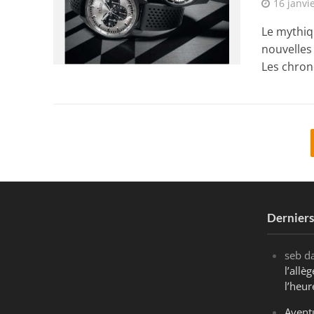
16 janvi
Le mythiq
nouvelles
Les chron
Dernier
seb
d
l’all
l’heur
Avent