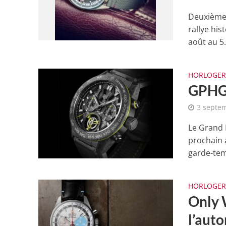
Deuxième 
rallye hi
août au 5.
HORLOGER
GPHG 
3 septe
Le Grand 
prochain 
garde-tem
HORLOGER
Only 
l’aut