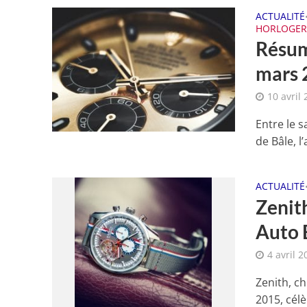
ACTUALITÉ
HORLOGER
Résum
mars 
10 avril
Entre le s
de Bâle, l
ACTUALITÉ
Zenit
Auto 
4 avril 2
Zenith, c
2015, cél