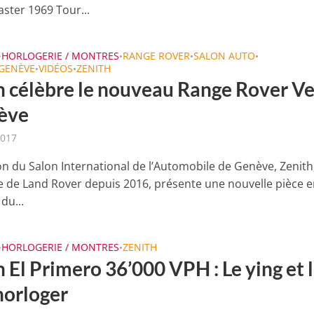
ter 1969 Tour...
HORLOGERIE / MONTRES
RANGE ROVER
SALON AUTO
•
•
•
•
 GENÈVE
VIDÉOS
ZENITH
•
•
h célèbre le nouveau Range Rover Ve
ève
2017
ion du Salon International de l’Automobile de Genève, Zenith
e de Land Rover depuis 2016, présente une nouvelle pièce 
du...
HORLOGERIE / MONTRES
ZENITH
•
•
 El Primero 36’000 VPH : Le ying et 
horloger