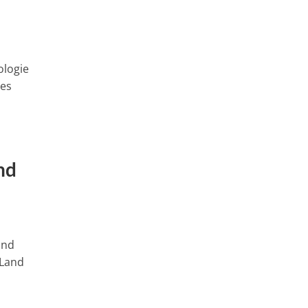
ologie
res
nd
and
 Land