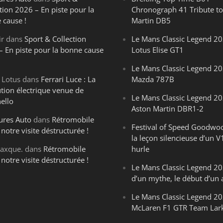
tion 2026 – En piste pour la
Chronograph 41 Tribute to
 cause !
Martin DB5
ir
dans
Sport & Collection
Le Mans Classic Legend 20
– En piste pour la bonne cause
Lotus Elise GT1
Le Mans Classic Legend 20
 Lotus
dans
Ferrari Luce : La
Mazda 787B
ution électrique venue de
Le Mans Classic Legend 20
ello
Aston Martin DBR1-2
ures Auto
dans
Rétromobile
Festival of Speed Goodwo
notre visite déstructurée !
la leçon silencieuse d’un V
axque.
dans
Rétromobile
hurle
notre visite déstructurée !
Le Mans Classic Legend 202
d’un mythe, le début d’un 
Le Mans Classic Legend 20
McLaren F1 GTR Team Lar