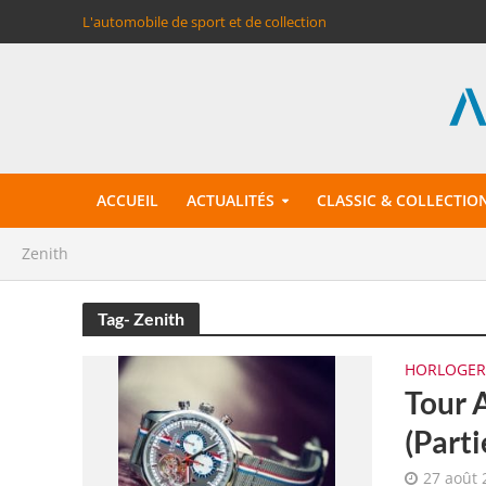
L'automobile de sport et de collection
ACCUEIL
ACTUALITÉS
CLASSIC & COLLECTIO
Zenith
Tag- Zenith
HORLOGER
Tour A
(Parti
27 août 