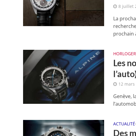
8 juillet
La procha
recherche
prochain 
HORLOGER
Les n
l’aut
12 mars
Genève, la
l’automobi
ACTUALITÉ
Des mo