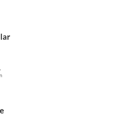
lar
,
en
le