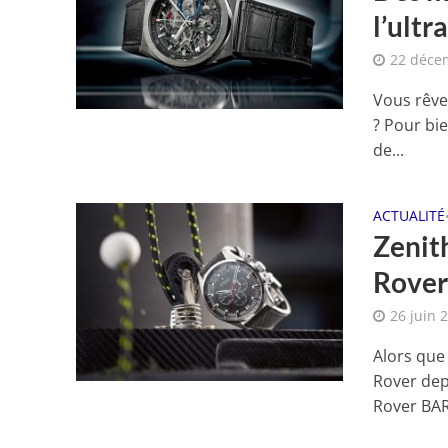
l’ultr
22 déce
Vous rêve
? Pour bie
de...
ACTUALITÉ
Zenit
Rover
26 juin 
Alors que
Rover dep
Rover BAR