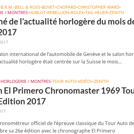
B.R.M.
BELL & ROSS
BOVET
CHOPARD
CHRISTOPHER WARD
•
•
•
•
•
•
IE / MONTRES
HUBLOT
REBELLION
ROLEX
TAG HEUER
ZENITH
•
•
•
•
•
é de l’actualité horlogère du mois d
2017
 2017
alon international de l’automobile de Genève et le salon ho
’actualité horlogère était centrée sur la Suisse le mois...
HORLOGERIE / MONTRES
TOUR AUTO
VIDÉOS
ZENITH
•
•
•
•
h El Primero Chronomaster 1969 To
Edition 2017
017
hronométreur officiel de l’épreuve classique du Tour Auto d
èbre sa 26e édition avec le chronographe El Primero