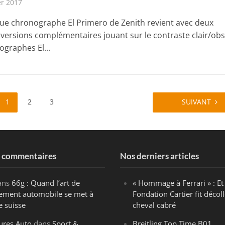
er 2017
ue chronographe El Primero de Zenith revient avec deux
 versions complémentaires jouant sur le contraste clair/obs
ographes El...
1
2
3
SUIVANT
s commentaires
Nos derniers articles
ans
66g : Quand l’art de
« Hommage à Ferrari » : Et 
ègement automobile se met à
Fondation Cartier fit décoll
e suisse
cheval cabré
ures Auto
dans
Sport &
Breitling Top Time B01