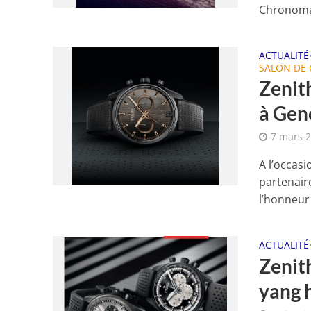
Chronomas
ACTUALITÉ
SALON DE
Zenit
à Gen
7 mars 
A l’occas
partenair
l’honneur 
ACTUALITÉ
Zenith
yang 