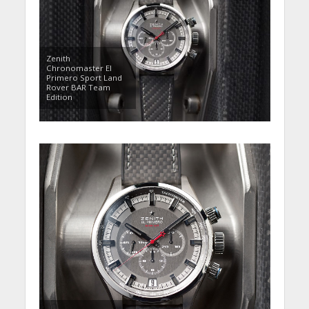
Zenith
Chronomaster El
Primero Sport Land
Rover BAR Team
Edition