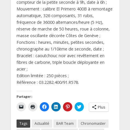
compteur de la petite seconde à 9h, date à 6h ;
Mouvement : calibre El Primero 400B à remontage
automatique, 326 composants, 31 rubis,
fréquence de 36000 alternances/heure (5 Hz),
réserve de marche de 50 heures, roue à colonne,
masse oscillante décorée Côtes de Genève ;
Fonctions : heures, minutes, petites secondes,
chronographe au 1/10ème de seconde, date ;
Bracelet : caoutchouc noir avec revêtement en
fibres de carbone, triple boucle déployante en
acier ;
Edition limitée : 250 pièces ;
Référence : 03.2282.400/91.R578.
Partager :
C
C
C
C
C
C
Plus
l
l
l
l
l
l
i
i
i
i
i
i
q
q
q
q
q
q
u
u
u
u
u
u
Tags
Actualité
BAR Team
Chronomaster
e
e
e
e
e
e
r
r
z
z
z
z