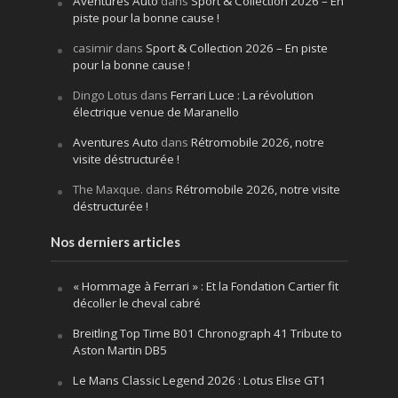
Aventures Auto
dans
Sport & Collection 2026 – En
piste pour la bonne cause !
casimir
dans
Sport & Collection 2026 – En piste
pour la bonne cause !
Dingo Lotus
dans
Ferrari Luce : La révolution
électrique venue de Maranello
Aventures Auto
dans
Rétromobile 2026, notre
visite déstructurée !
The Maxque.
dans
Rétromobile 2026, notre visite
déstructurée !
Nos derniers articles
« Hommage à Ferrari » : Et la Fondation Cartier fit
décoller le cheval cabré
Breitling Top Time B01 Chronograph 41 Tribute to
Aston Martin DB5
Le Mans Classic Legend 2026 : Lotus Elise GT1