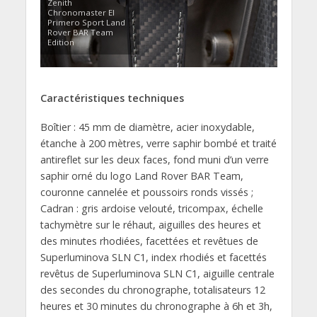
Zenith
Chronomaster El
Primero Sport Land
Rover BAR Team
Edition
Caractéristiques techniques
Boîtier : 45 mm de diamètre, acier inoxydable,
étanche à 200 mètres, verre saphir bombé et traité
antireflet sur les deux faces, fond muni d’un verre
saphir orné du logo Land Rover BAR Team,
couronne cannelée et poussoirs ronds vissés ;
Cadran : gris ardoise velouté, tricompax, échelle
tachymètre sur le réhaut, aiguilles des heures et
des minutes rhodiées, facettées et revêtues de
Superluminova SLN C1, index rhodiés et facettés
revêtus de Superluminova SLN C1, aiguille centrale
des secondes du chronographe, totalisateurs 12
heures et 30 minutes du chronographe à 6h et 3h,