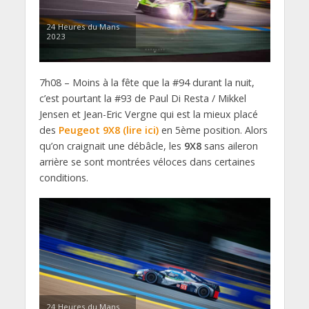
24 Heures du Mans
2023
7h08 – Moins à la fête que la #94 durant la nuit,
c’est pourtant la #93 de Paul Di Resta / Mikkel
Jensen et Jean-Eric Vergne qui est la mieux placé
des
Peugeot 9X8 (lire ici)
en 5ème position. Alors
qu’on craignait une débâcle, les
9X8
sans aileron
arrière se sont montrées véloces dans certaines
conditions.
24 Heures du Mans