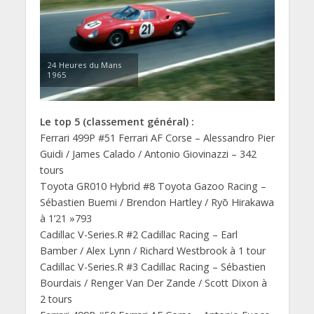
24 Heures du Mans
1965
Le top 5 (classement général) :
Ferrari 499P #51 Ferrari AF Corse – Alessandro Pier
Guidi / James Calado / Antonio Giovinazzi – 342
tours
Toyota GR010 Hybrid #8 Toyota Gazoo Racing –
Sébastien Buemi / Brendon Hartley / Ryō Hirakawa
à 1’21 »793
Cadillac V-Series.R #2 Cadillac Racing – Earl
Bamber / Alex Lynn / Richard Westbrook à 1 tour
Cadillac V-Series.R #3 Cadillac Racing – Sébastien
Bourdais / Renger Van Der Zande / Scott Dixon à
2 tours