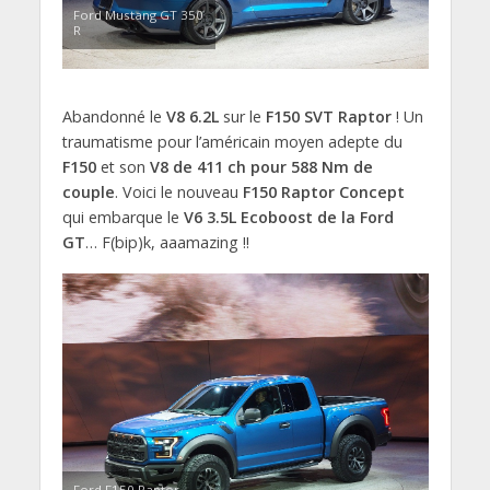
Ford Mustang GT 350
R
Abandonné le
V8 6.2L
sur le
F150 SVT Raptor
! Un
traumatisme pour l’américain moyen adepte du
F150
et son
V8 de 411 ch pour 588 Nm de
couple
. Voici le nouveau
F150 Raptor Concept
qui embarque le
V6 3.5L Ecoboost de la Ford
GT
… F(bip)k, aaamazing !!
Ford F150 Raptor