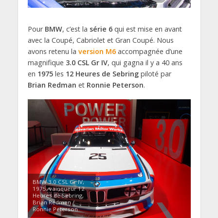
Pour
BMW
, c’est la
série 6
qui est mise en avant
avec la Coupé, Cabriolet et Gran Coupé. Nous
avons retenu la
version M6
accompagnée d’une
magnifique
3.0 CSL Gr IV
, qui gagna il y a 40 ans
en
1975
les
12 Heures de Sebring
piloté par
Brian Redman
et
Ronnie Peterson
.
BMW 3.0 CSL Gr IV,
1975, vainqueur 12
Heures de Sebring,
Brian Redman /
Ronnie Peterson