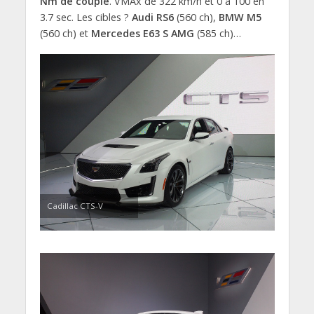
Nm de couple
. VMAx de 322 km/h et 0 à 100 en
3.7 sec. Les cibles ?
Audi RS6
(560 ch),
BMW M5
(560 ch) et
Mercedes E63 S AMG
(585 ch)…
Cadillac CTS-V