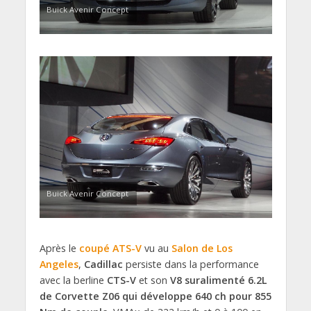
Buick Avenir Concept
Buick Avenir Concept
Après le
coupé ATS-V
vu au
Salon de Los
Angeles
,
Cadillac
persiste dans la performance
avec la berline
CTS-V
et son
V8 suralimenté 6.2L
de Corvette Z06 qui développe 640 ch pour 855