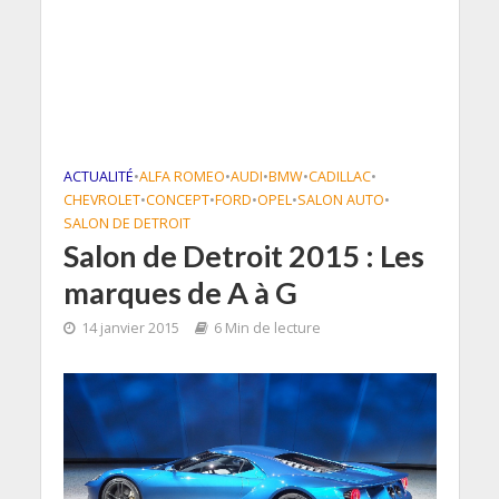
ACTUALITÉ
•
ALFA ROMEO
•
AUDI
•
BMW
•
CADILLAC
•
CHEVROLET
•
CONCEPT
•
FORD
•
OPEL
•
SALON AUTO
•
SALON DE DETROIT
Salon de Detroit 2015 : Les
marques de A à G
14 janvier 2015
6 Min de lecture