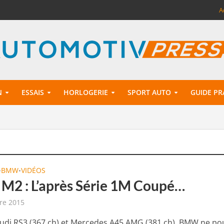
A
N
ESSAIS
HORLOGERIE
SPORT AUTO
GUIDE PR
BMW
VIDÉOS
•
•
2 : L’après Série 1M Coupé…
re 2015
Audi RS3 (367 ch) et Mercedes A45 AMG (381 ch), BMW ne po