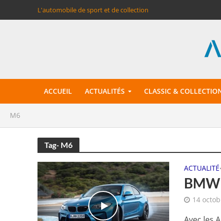
L'automobile de sport et de collection
ACCUEIL
ACTUALITÉS
CLASSIC & COLLECTIO
M6
Tag- M6
ACTUALITÉ
BMW M
14 octob
Avec les 