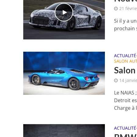
21 févri
Si il y a
prochain s
ACTUALITÉ
SALON AU
Salon
14 janvi
Le NAIAS 
Detroit e
Charge à lu
ACTUALITÉ