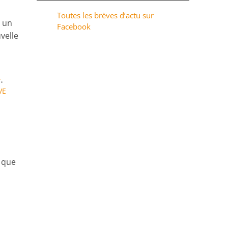
Toutes les brèves d’actu sur
s un
Facebook
velle
T
•
VE
, que