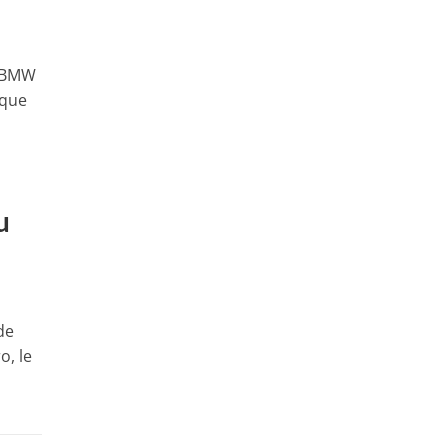
, BMW
 que
u
de
o, le