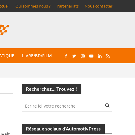
ccueil
Qui sommes nous ?
Partenariats
Nous contacter
ATIQUE
LIVRE/BD/FILM
Recherchez… Trouvez !
Réseaux sociaux d’AutomotivPress
uvait