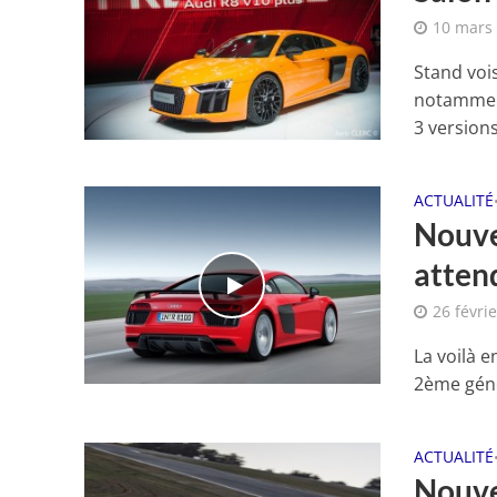
10 mars
Stand vois
notamment
3 versions,
ACTUALITÉ
Nouve
atten
26 févri
La voilà e
2ème génér
ACTUALITÉ
Nouve