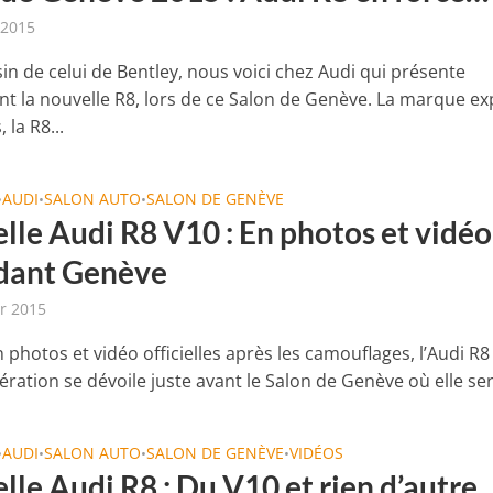
 2015
in de celui de Bentley, nous voici chez Audi qui présente
 la nouvelle R8, lors de ce Salon de Genève. La marque e
 la R8...
AUDI
SALON AUTO
SALON DE GENÈVE
•
•
•
lle Audi R8 V10 : En photos et vidéo
dant Genève
er 2015
n photos et vidéo officielles après les camouflages, l’Audi R
ation se dévoile juste avant le Salon de Genève où elle sera
AUDI
SALON AUTO
SALON DE GENÈVE
VIDÉOS
•
•
•
•
lle Audi R8 : Du V10 et rien d’autre