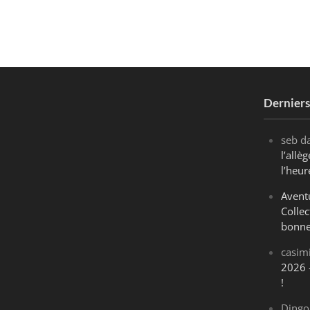
Dernier
seb
d
l’all
l’heur
Avent
Collec
bonne
casim
2026 
!
Dingo