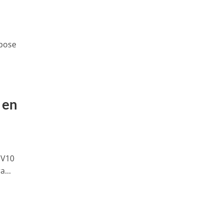
xpose
 en
8 V10
...
…