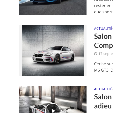
rester en
que sporti
ACTUALITÉ
Salon
Compe
17 sept
Cerise su
M6 GT3. De
ACTUALITÉ
Salon
adieu 