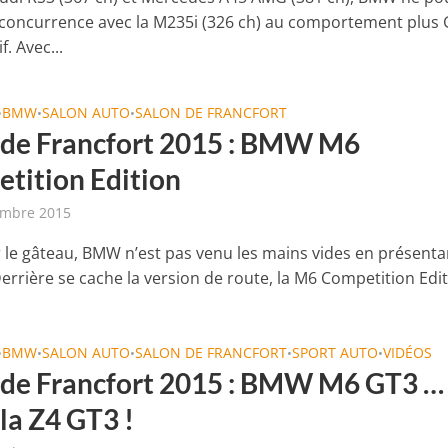
 concurrence avec la M235i (326 ch) au comportement plus
f. Avec...
BMW
SALON AUTO
SALON DE FRANCFORT
•
•
•
 de Francfort 2015 : BMW M6
tition Edition
embre 2015
r le gâteau, BMW n’est pas venu les mains vides en présenta
rrière se cache la version de route, la M6 Competition Editi
BMW
SALON AUTO
SALON DE FRANCFORT
SPORT AUTO
VIDÉOS
•
•
•
•
•
 de Francfort 2015 : BMW M6 GT3 …
la Z4 GT3 !