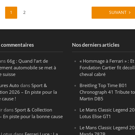
1
2
SUIVANT
s commentaires
Nos derniers articles
ans
66g : Quand l’art de
« Hommage à Ferrari » : Et 
ègement automobile se met à
Fondation Cartier fit décoll
e suisse
cheval cabré
ures Auto
dans
Sport &
Breitling Top Time B01
tion 2026 – En piste pour la
Chronograph 41 Tribute to
 cause !
Martin DB5
ir
dans
Sport & Collection
Le Mans Classic Legend 20
– En piste pour la bonne cause
Lotus Elise GT1
Le Mans Classic Legend 20
 Lotus
dans
Ferrari Luce : La
Mazda 787B