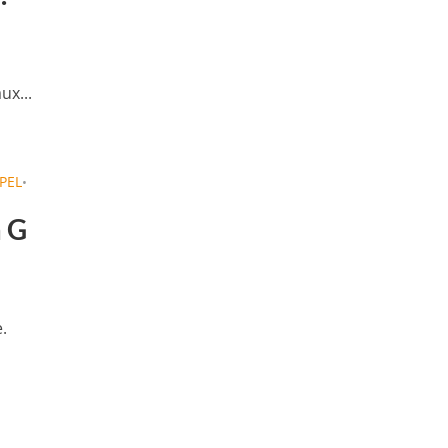
ux...
PEL
•
à G
.