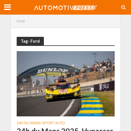
Ford
Tag- Ford
24H DU MANS
SPORT AUTO
•
24h du Mans 2025, Hypercar