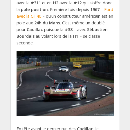
avec la
#311
et en H2 avec la
#12
qui s’offre donc
la
pole position
. Première fois depuis
1967
–
Ford
avec la GT40
– qu’un constructeur américain est en
pole aux
24h du Mans
. C’est même un doublé
pour
Cadillac
puisque la
#38
– avec
Sébastien
Bourdais
au volant lors de la H1 – se classe
seconde.
En tête avant le dernier run des
Cadillac
, le