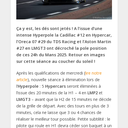
Ça y est, les dés sont jetés ! A l’issue d’une
intense Hyperpole la Cadillac #12 en Hypercar,
l’Oreca 07 #29 du TDS Racing et l’Aston Martin
#27 en LMGT3 ont décroché la pole position
de ces 24h du Mans 2025. Retour en images
sur cette séance au coucher du soleil !
Après les qualifications de mercredi (
lire notre
article
), nouvelle séance à élimination lors de
l’
Hyperpole
: 5
Hypercars
seront éliminées à
l’issue des 20 minutes de la H1 – 4 en
LMP2
et
LMGT3
– avant que la H2 de 15 minutes ne décide
de la grille de départ. Avec des tours en plus de 3
minutes, cela ne laisse que 3 ou 4 chances de
réaliser le meilleur tour possible. Petite subtilité : le
pilote qui roule en H1 devra céder son baquet à un