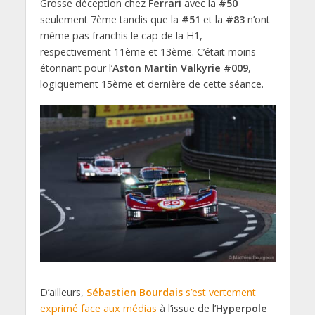
Grosse déception chez
Ferrari
avec la
#50
seulement 7ème tandis que la
#51
et la
#83
n’ont
même pas franchis le cap de la H1,
respectivement 11ème et 13ème. C’était moins
étonnant pour l’
Aston Martin Valkyrie #009
,
logiquement 15ème et dernière de cette séance.
D’ailleurs,
Sébastien Bourdais
s’est vertement
exprimé face aux médias
à l’issue de l’
Hyperpole