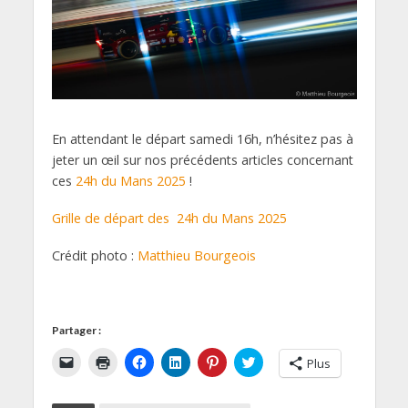
En attendant le départ samedi 16h, n’hésitez pas à
jeter un œil sur nos précédents articles concernant
ces
24h du Mans 2025
!
Grille de départ des 24h du Mans 2025
Crédit photo :
Matthieu Bourgeois
Partager :
C
C
C
C
C
C
Plus
l
l
l
l
l
l
i
i
i
i
i
i
q
q
q
q
q
q
u
u
u
u
u
u