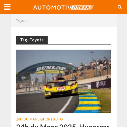
Toyota
Tag- Toyota
24H DU MANS
SPORT AUTO
•
24h du Mans 2025, Hypercar