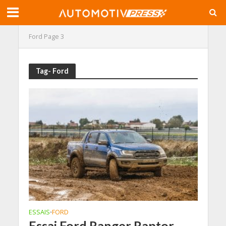
Ford
Page 3
Tag- Ford
ESSAIS
FORD
•
Essai Ford Ranger Raptor