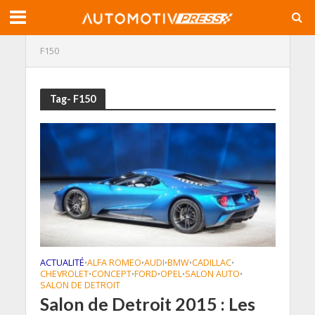
F150
Tag- F150
ACTUALITÉ
ALFA ROMEO
AUDI
BMW
CADILLAC
•
•
•
•
•
CHEVROLET
CONCEPT
FORD
OPEL
SALON AUTO
•
•
•
•
•
SALON DE DETROIT
Salon de Detroit 2015 : Les