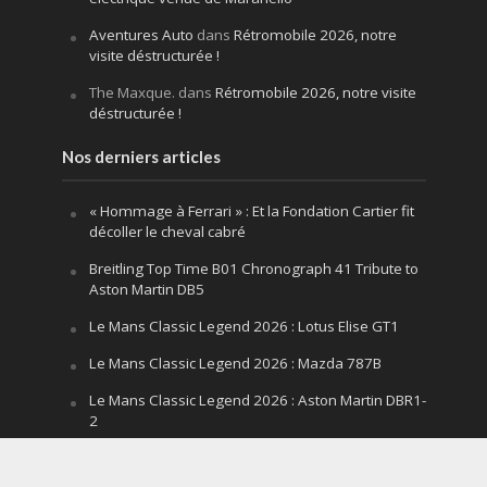
Aventures Auto
dans
Rétromobile 2026, notre
visite déstructurée !
The Maxque.
dans
Rétromobile 2026, notre visite
déstructurée !
Nos derniers articles
« Hommage à Ferrari » : Et la Fondation Cartier fit
décoller le cheval cabré
Breitling Top Time B01 Chronograph 41 Tribute to
Aston Martin DB5
Le Mans Classic Legend 2026 : Lotus Elise GT1
Le Mans Classic Legend 2026 : Mazda 787B
Le Mans Classic Legend 2026 : Aston Martin DBR1-
2
Festival of Speed Goodwood 2026 : la leçon
silencieuse d’un V12 qui hurle