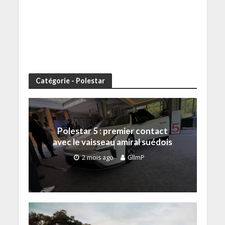
Catégorie - Polestar
Polestar 5 : premier contact
avec le vaisseau amiral suédois
2 mois ago
GllmP