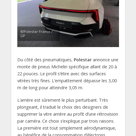
©Polestar France /
GP
Du
côté
des pneumatiques,
Polestar
annonce une
monte de pneus Michelin spécifique allant de 20 à
22 pouces.
Le profil s’étire avec des surfaces
vitrées
très fines.
L’empattement dépasse les 3,
00
m de long pour atteindre 3,
05 m.
L’arrière est
sûrement
le plus perturbant.
Très
plongeant,
il traduit le choix des designers de
supprimer la vitre arrière au profit d’une rétrovision
par caméra.
Ce choix s’explique par trois raisons.
La première est tout simplement
aérodynamique
,
au bénéfice de la consommation
d’électrons
.