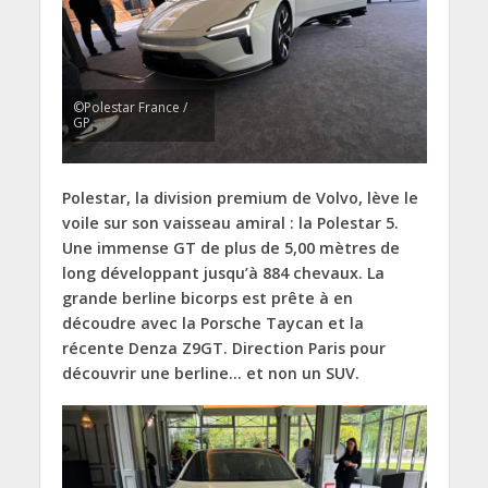
©Polestar France /
GP
Polestar,
la division premium de Volvo,
lève le
voile sur son vaisseau amiral :
la
Polestar 5
.
Une immense GT de plus de 5,
00 mètres de
long développant jusqu’à 884 chevaux.
La
grande berline bicorps est
prête
à en
découdre avec la Porsche Taycan et la
récente Denza Z9GT.
Direction Paris pour
découvrir une berline… et non un SUV.