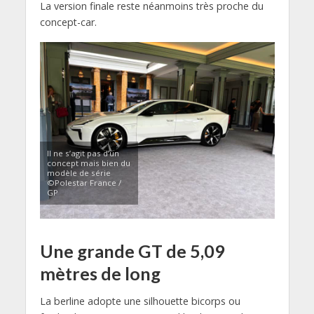
La version finale reste néanmoins très proche du
concept-car.
Il ne s’agit pas d’un
concept mais bien du
modèle de série
©Polestar France /
GP
Une grande GT de 5,09
mètres de long
La berline adopte une silhouette bicorps ou