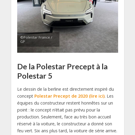
©Polestar France /
GP
De la Polestar Precept à la
Polestar 5
Le dessin de la berline est directement inspiré du
concept
Polestar
Precept de 2020 (lire ici)
.
Les
équipes du constructeur restent
honnêtes
sur un
point :
le concept n’était pas prévu pour la
production.
Seulement,
face au très bon accueil
réservé à la voiture,
le constructeur a donné son
feu vert.
Six ans plus tard,
la voiture de série arrive.