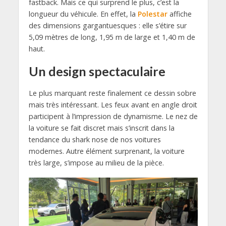
fastback
.
Mais ce qui surprend le plus,
c’est la
longueur du véhicule.
En effet,
la
Polestar
affiche
des dimensions
gargantuesques
:
elle s’étire sur
5,
09 mètres de long,
1,
95 m de large et 1,
40 m de
haut.
Un design spectaculaire
Le plus marquant reste finalement ce dessin sobre
mais très intéressant.
Les feux avant en angle droit
participent
à l’impression de dynamisme.
Le nez de
la voiture se fait discret mais s’inscrit dans la
tendance du
shark nose
de nos voitures
modernes
. Autre élément surprenant, la voiture
très large, s’impose au milieu de la pièce.