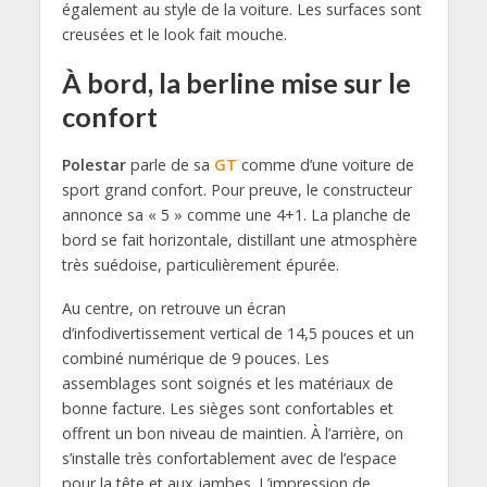
également au style de la voiture.
Les surfaces sont
creusées
et le look fait mouche.
À bord, la berline mise sur le
confort
Polestar
parle de sa
GT
comme d’une voiture de
sport grand confort.
Pour preuve,
le constructeur
annonce sa « 5 » comme une 4+1.
La planche de
bord
se fait horizontale
,
distillant une atmosphère
très suédoise,
particulièrement
épurée
.
Au centre,
on retrouve un écran
d’infodivertissement vertical de 14,
5 pouces et un
combiné numérique de 9 pouces.
Les
assemblages sont soignés et les matériaux de
bonne facture
.
Les sièges sont confortables et
offrent un bon niveau de maintien.
À l’arrière,
on
s’installe très confortablement avec de l’espace
pour la tête
et
aux jambes.
L’impression de